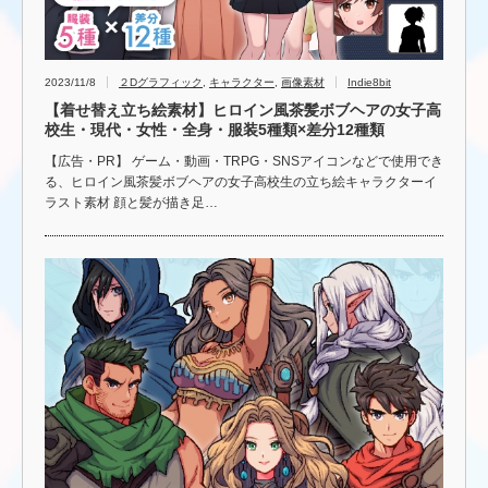
2023/11/8
２Dグラフィック
,
キャラクター
,
画像素材
Indie8bit
【着せ替え立ち絵素材】ヒロイン風茶髪ボブヘアの女子高
校生・現代・女性・全身・服装5種類×差分12種類
【広告・PR】 ゲーム・動画・TRPG・SNSアイコンなどで使用でき
る、ヒロイン風茶髪ボブヘアの女子高校生の立ち絵キャラクターイ
ラスト素材 顔と髪が描き足…