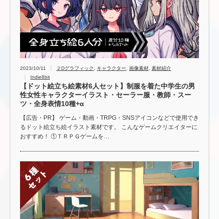
2023/10/11
２Dグラフィック
,
キャラクター
,
画像素材
,
素材紹介
Indie8bit
【ドット絵立ち絵素材6人セット】制服を着た中学生の男
性女性キャラクターイラスト・セーラー服・教師・スー
ツ・全身表情10種+α
【広告・PR】 ゲーム・動画・TRPG・SNSアイコンなどで使用でき
るドット絵立ち絵イラスト素材です。 こんなゲームクリエイターに
おすすめ！ ①ＴＲＰＧゲームを…