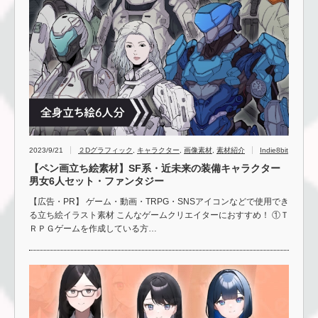
2023/9/21
２Dグラフィック
,
キャラクター
,
画像素材
,
素材紹介
Indie8bit
【ペン画立ち絵素材】SF系・近未来の装備キャラクター
男女6人セット・ファンタジー
【広告・PR】 ゲーム・動画・TRPG・SNSアイコンなどで使用でき
る立ち絵イラスト素材 こんなゲームクリエイターにおすすめ！ ①Ｔ
ＲＰＧゲームを作成している方…