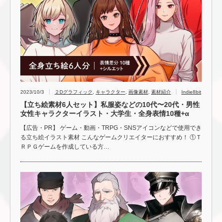
2023/10/3
２Dグラフィック
,
キャラクター
,
画像素材
,
素材紹介
Indie8bit
【立ち絵素材6人セット】私服姿などの10代〜20代・男性
女性キャラクターイラスト・大学生・全身表情10種+α
【広告・PR】 ゲーム・動画・TRPG・SNSアイコンなどで使用でき
る立ち絵イラスト素材 こんなゲームクリエイターにおすすめ！ ①Ｔ
ＲＰＧゲームを作成している方…