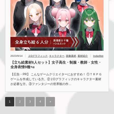
2023/9/14
２Dグラフィック
,
キャラクター
,
画像素材
,
素材紹介
Indie8bit
【立ち絵素材6人セット】女子高生・制服・教師・女性・
全身表情9種+α
【広告・PR】 こんなゲームクリエイターにおすすめ！ ①ＴＲＰＧ
ゲームを作成している方。②２Dグラフィックのキャラクター素材
が必要な方。③ファンタジーの世界観の作…
1
2
3
4
»