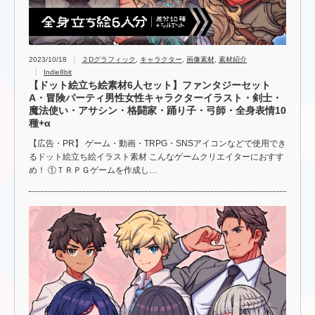
2023/10/18
２Dグラフィック
,
キャラクター
,
画像素材
,
素材紹介
Indie8bit
【ドット絵立ち絵素材6人セット】ファンタジーセット
A・冒険パーティ男性女性キャラクターイラスト・剣士・
魔法使い・アサシン・格闘家・踊り子・弓師・全身表情10
種+α
【広告・PR】 ゲーム・動画・TRPG・SNSアイコンなどで使用でき
るドット絵立ち絵イラスト素材 こんなゲームクリエイターにおすす
め！ ①ＴＲＰＧゲームを作成し…