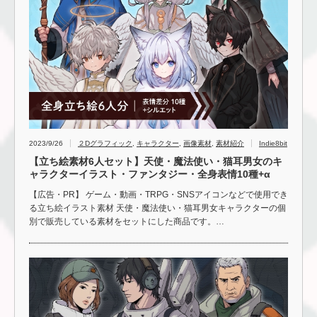
2023/9/26
２Dグラフィック
,
キャラクター
,
画像素材
,
素材紹介
Indie8bit
【立ち絵素材6人セット】天使・魔法使い・猫耳男女のキ
ャラクターイラスト・ファンタジー・全身表情10種+α
【広告・PR】 ゲーム・動画・TRPG・SNSアイコンなどで使用でき
る立ち絵イラスト素材 天使・魔法使い・猫耳男女キャラクターの個
別で販売している素材をセットにした商品です。…