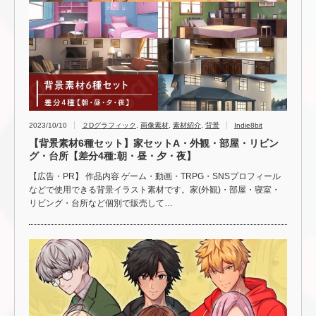
2023/10/10
２Dグラフィック
,
画像素材
,
素材紹介
,
背景
Indie8bit
【背景素材6種セット】家セットA・外観・部屋・リビン
グ・台所【差分4種:朝・昼・夕・夜】
【広告・PR】 作品内容 ゲーム・動画・TRPG・SNSプロフィール
などで使用できる背景イラスト素材です。家(外観)・部屋・寝室・
リビング・台所など個別で販売して…