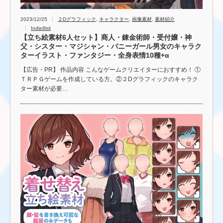
2023/12/25
２Dグラフィック
,
キャラクター
,
画像素材
,
素材紹介
Indie8bit
【立ち絵素材6人セット】商人・錬金術師・受付嬢・神
父・シスター・マジシャン・バニーガール男女のキャラク
ターイラスト・ファンタジー・全身表情10種+α
【広告・PR】 作品内容 こんなゲームクリエイターにおすすめ！ ①
ＴＲＰＧゲームを作成している方。②２Dグラフィックのキャラク
ター素材が必要…