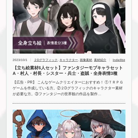
2023/10/1
２Dグラフィック
,
キャラクター
,
画像素材
,
素材紹介
Indie8bit
【立ち絵素材6人セット】ファンタジーモブキャラセット
A・村人・村長・シスター・兵士・盗賊・全身表情3種
【広告・PR】 こんなゲームクリエイターにおすすめ！ ①ＴＲＰＧ
ゲームを作成している方。②２Dグラフィックのキャラクター素材
が必要な方。③ファンタジーの世界観の作品を製作…