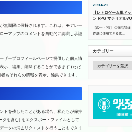
2023-6-29
【レトロゲーム風ドッ
ン RPG マテリアルVOL
が無期限に保持されます。これは、モデレー
【広告・PR】 ◎商品詳細
ローアップのコメントを自動的に認識し承認
作成に使用できる素…
カテゴリー
ーザープロフィールページで提供した個人情
カ
表示、編集、削除することができます (ただ
テ
ゴ
理者もそれらの情報を表示、編集できます。
リ
ー
ントを残したことがある場合、私たちが保持
ータを含む) をエクスポートファイルとして
データの消去リクエストを行うこともできま