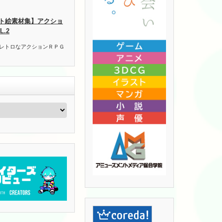
ト絵素材集】アクショ
.2
 レトロなアクションＲＰＧ