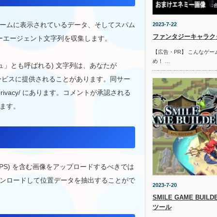
ームに表示されているデータ、そしてスパム
2023-7-22
ファンタジーキャラクタ
ザーエージェント文字列を収集します。
【広告・PR】 こんなゲ
め！ …
ュ」とも呼ばれる) 文字列は、あなたが
同サービスに提供されることがあります。同サー
om/privacy/ にあります。コメントが承認される
ます。
GPS) を含む画像をアップロードするべきでは
ンロードして位置データを抽出することがで
2023-7-20
SMILE GAME BUI
ツール