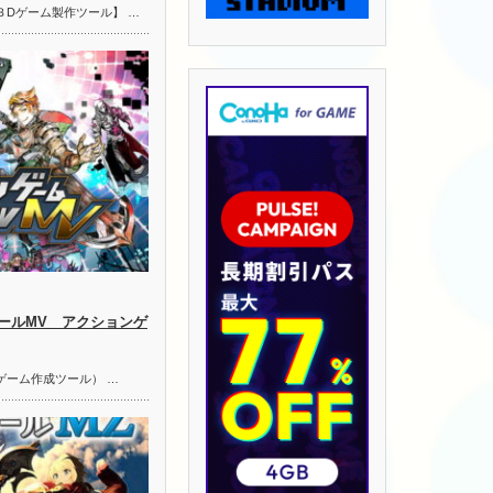
３Dゲーム製作ツール】 …
ールMV アクションゲ
ゲーム作成ツール） …