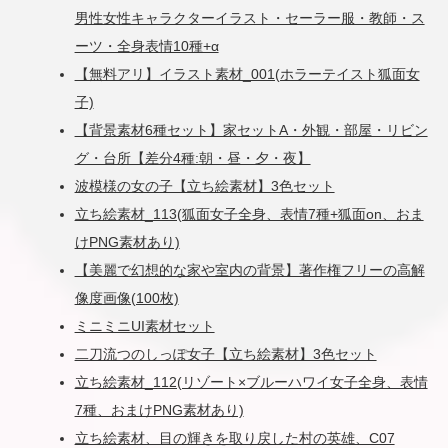
男性女性キャラクターイラスト・セーラー服・教師・ス
ーツ・全身表情10種+α
【無料アリ】イラスト素材_001(ホラーテイスト狐面女
子)
【背景素材6種セット】家セットA・外観・部屋・リビン
グ・台所【差分4種:朝・昼・夕・夜】
波模様の女の子【立ち絵素材】3色セット
立ち絵素材_113(狐面女子全身、表情7種+狐面on、おま
けPNG素材あり)
【美麗で幻想的な家や室内の背景】著作権フリーの高解
像度画像(100枚)
ミニミニUI素材セット
二刀流つのしっぽ女子【立ち絵素材】3色セット
立ち絵素材_112(リゾート×ブルーハワイ女子全身、表情
7種、おまけPNG素材あり)
立ち絵素材、目の輝きを取り戻した村の英雄、C07