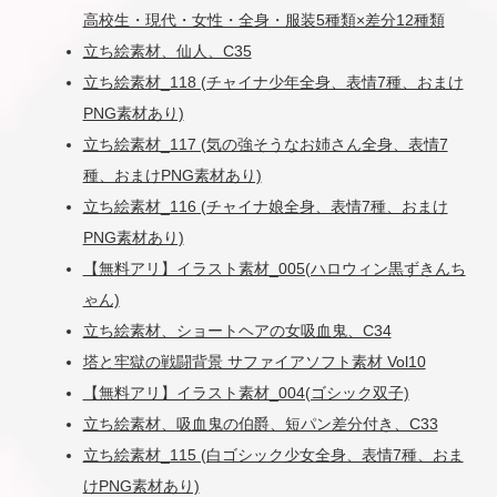
高校生・現代・女性・全身・服装5種類×差分12種類
立ち絵素材、仙人、C35
立ち絵素材_118 (チャイナ少年全身、表情7種、おまけ
PNG素材あり)
立ち絵素材_117 (気の強そうなお姉さん全身、表情7
種、おまけPNG素材あり)
立ち絵素材_116 (チャイナ娘全身、表情7種、おまけ
PNG素材あり)
【無料アリ】イラスト素材_005(ハロウィン黒ずきんち
ゃん)
立ち絵素材、ショートヘアの女吸血鬼、C34
塔と牢獄の戦闘背景 サファイアソフト素材 Vol10
【無料アリ】イラスト素材_004(ゴシック双子)
立ち絵素材、吸血鬼の伯爵、短パン差分付き、C33
立ち絵素材_115 (白ゴシック少女全身、表情7種、おま
けPNG素材あり)