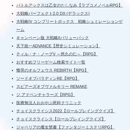
バトルアックスは乙女のたしなみ【ラブコメノベルRPG】
大戦略パーフェクト2.0 DX (デラックス)
大戦略IV コンプリートボックス 戦略シュミレーションゲ
ーム
キャンペーン版 大戦略IIバリューパック
天下統一ADVANCE【歴史シミュレーション】
ティル・ナ・ノーグV ～悠久の仁～【RPG】
おすすめフリーゲーム検索サイト一覧
慟哭のオルフェウス REBIRTH【RPG】
ソードオブパラディンRE【RPG】
スピアーズオブヴァルキリー REMAKE
ジ アドベンチャラーズ【RPG】
医療無法人おおやぶ死科クリニック
チョイスクライシス2022【ロールプレイングクイズ】
チョイスクライシス【ロールプレイングクイズ】
ジャベリアの魔女禁書【ファンタジーミステリRPG】