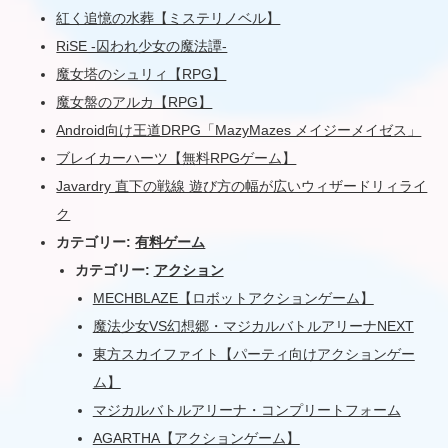
紅く追憶の水葬【ミステリノベル】
RiSE -囚われ少女の魔法譚-
魔女塔のシュリィ【RPG】
魔女盤のアルカ【RPG】
Android向け王道DRPG「MazyMazes メイジーメイゼス」
ブレイカーハーツ【無料RPGゲーム】
Javardry 直下の戦線 遊び方の幅が広いウィザードリィライ
ク
カテゴリー:
有料ゲーム
カテゴリー:
アクション
MECHBLAZE【ロボットアクションゲーム】
魔法少女VS幻想郷・マジカルバトルアリーナNEXT
東方スカイファイト【パーティ向けアクションゲー
ム】
マジカルバトルアリーナ・コンプリートフォーム
AGARTHA【アクションゲーム】