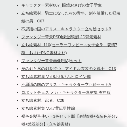
キャラクター素材007_眼鏡おさげの女子学生
立ち絵素材、騎士になった村の青年、剣を装備した軽装
鎧の男、C07
不思議の国のアリス・キャラクター立ち絵セットB
ファンタジー背景PSD[錬金部屋] 2D背景素材
立ち絵素材_110(セーラーワンピース女子全身、表情7
種、おまけPNG素材あり)
ファンタジー背景画像[街A]セット
炎の剣と氷の剣を持つ、アイドル衣装の女戦士、C13
立ち絵素材集 Vol.8お姉さんヒロイン編
不思議の国のアリス・キャラクター立ち絵セットA
ロボットチェス メカ・キャラクター素材集 有料版
立ち絵素材、忍者、C28
立ち絵素材集 Vol.7背広男性編
褐色金髪弓使い・3色セット版【表情9種+衣装色差分3
種+武器差分】(立ち絵素材)