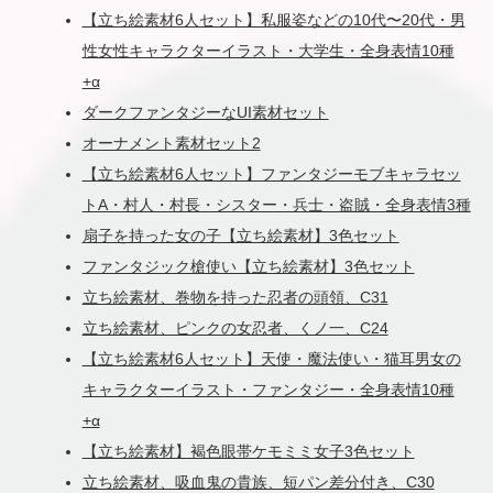
【立ち絵素材6人セット】私服姿などの10代〜20代・男
性女性キャラクターイラスト・大学生・全身表情10種
+α
ダークファンタジーなUI素材セット
オーナメント素材セット2
【立ち絵素材6人セット】ファンタジーモブキャラセッ
トA・村人・村長・シスター・兵士・盗賊・全身表情3種
扇子を持った女の子【立ち絵素材】3色セット
ファンタジック槍使い【立ち絵素材】3色セット
立ち絵素材、巻物を持った忍者の頭領、C31
立ち絵素材、ピンクの女忍者、くノ一、C24
【立ち絵素材6人セット】天使・魔法使い・猫耳男女の
キャラクターイラスト・ファンタジー・全身表情10種
+α
【立ち絵素材】褐色眼帯ケモミミ女子3色セット
立ち絵素材、吸血鬼の貴族、短パン差分付き、C30