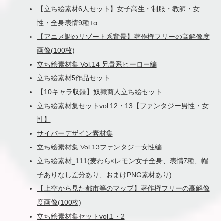
【立ち絵素材6人セット】女子高生・制服・教師・女
性・全身表情9種+α
【アニメ調のリゾート系背景】著作権フリーの高解像度
画像(100枚)
立ち絵素材集 Vol.14 兄貴系ヒーロー編
立ち絵素材5作品セット
【10キャラ収録】奴隷商人立ち絵セット
立ち絵素材集セットvol.12・13【ファンタジー男性・女
性】
サイバーデザイン素材集
立ち絵素材集 Vol.13ファンタジー女性編
立ち絵素材_111(麦わら×レモン女子全身、表情7種、帽
子ありなし差分あり、おまけPNG素材あり)
【上空から見た都市等のマップ】著作権フリーの高解像
度画像(100枚)
立ち絵素材集セットvol.1・2