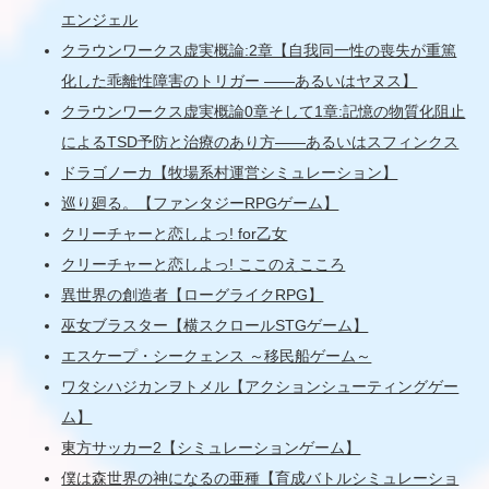
エンジェル
クラウンワークス虚実概論:2章【自我同一性の喪失が重篤
化した乖離性障害のトリガー ――あるいはヤヌス】
クラウンワークス虚実概論0章そして1章:記憶の物質化阻止
によるTSD予防と治療のあり方――あるいはスフィンクス
ドラゴノーカ【牧場系村運営シミュレーション】
巡り廻る。【ファンタジーRPGゲーム】
クリーチャーと恋しよっ! for乙女
クリーチャーと恋しよっ! ここのえこころ
異世界の創造者【ローグライクRPG】
巫女ブラスター【横スクロールSTGゲーム】
エスケープ・シークェンス ～移民船ゲーム～
ワタシハジカンヲトメル【アクションシューティングゲー
ム】
東方サッカー2【シミュレーションゲーム】
僕は森世界の神になるの亜種【育成バトルシミュレーショ