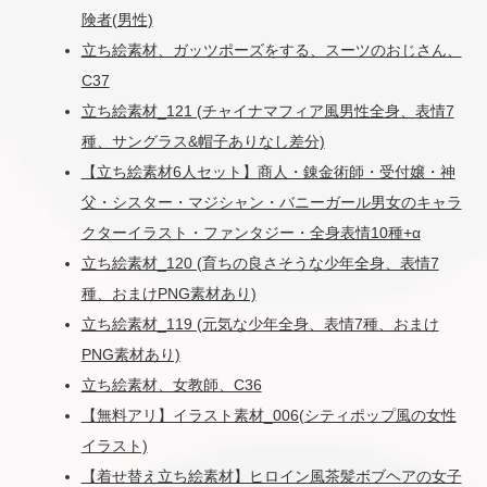
険者(男性)
立ち絵素材、ガッツポーズをする、スーツのおじさん、
C37
立ち絵素材_121 (チャイナマフィア風男性全身、表情7
種、サングラス&帽子ありなし差分)
【立ち絵素材6人セット】商人・錬金術師・受付嬢・神
父・シスター・マジシャン・バニーガール男女のキャラ
クターイラスト・ファンタジー・全身表情10種+α
立ち絵素材_120 (育ちの良さそうな少年全身、表情7
種、おまけPNG素材あり)
立ち絵素材_119 (元気な少年全身、表情7種、おまけ
PNG素材あり)
立ち絵素材、女教師、C36
【無料アリ】イラスト素材_006(シティポップ風の女性
イラスト)
【着せ替え立ち絵素材】ヒロイン風茶髪ボブヘアの女子