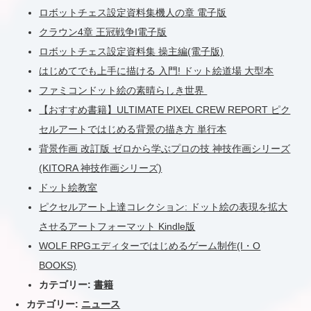
ロボットチェス設定資料集機人の章 電子版
クラウン4章 王冠戦争I電子版
ロボットチェス設定資料集 操主編(電子版)
はじめてでも上手に描ける 入門! ドット絵道場 大型本
ファミコンドット絵の素晴らしき世界
【おすすめ書籍】ULTIMATE PIXEL CREW REPORT ピク
セルアートではじめる背景の描き方 単行本
背景作画 改訂版 ゼロから学ぶプロの技 神技作画シリーズ
(KITORA 神技作画シリーズ)
ドット絵教室
ピクセルアート上達コレクション: ドット絵の表現を拡大
させるアートフォーマット Kindle版
WOLF RPGエディターではじめるゲーム制作(I・O
BOOKS)
カテゴリー:
書籍
カテゴリー:
ニュース