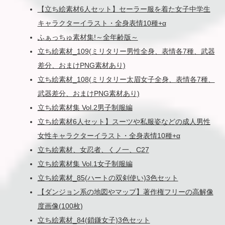
【立ち絵素材6人セット】セーラー服を着た女子中学生
キャラクターイラスト・全身表情10種+α
ふぁっちゅ素材集!～全年齢版～
立ち絵素材_109(ミリタリー男性全身、表情各7種、武器
差分、おまけPNG素材あり)
立ち絵素材_108(ミリタリー太眉女子全身、表情各7種、
武器差分、おまけPNG素材あり)
立ち絵素材集 Vol.2男子制服編
立ち絵素材6人セット】スーツや私服姿などの成人男性
女性キャラクターイラスト・全身表情10種+α
立ち絵素材、女忍者、くノ一、C27
立ち絵素材集 Vol.1女子制服編
立ち絵素材_85(ハートの双剣使い)3色セット
【ダンジョン系の地図やマップ】著作権フリーの高解像
度画像(100枚)
立ち絵素材_84(鎖鎌女子)3色セット