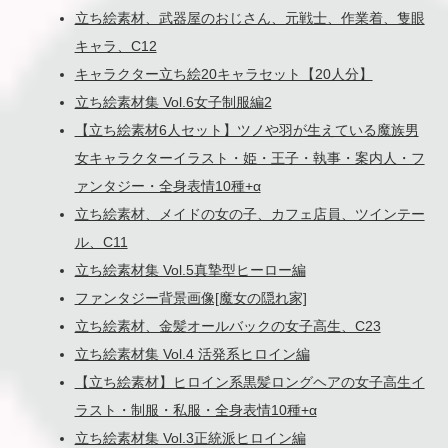
立ち絵素材、武器屋のおじさん、元戦士、作業着、隻眼
キャラ、C12
キャラクター立ち絵20キャラセット【20人分】
立ち絵素材集 Vol.6女子制服編2
【立ち絵素材6人セット】ツノや羽が生えている魔族男
女キャラクターイラスト・姫・王子・執事・案内人・フ
ァンタジー・全身表情10種+α
立ち絵素材、メイドの女の子、カフェ店員、ツインテー
ル、C11
立ち絵素材集 Vol.5真摯型ヒーロー編
ファンタジー背景画像[魔女の隠れ家]
立ち絵素材、金髪オールバックの女子高生、C23
立ち絵素材集 Vol.4 活発系ヒロイン編
【立ち絵素材】ヒロイン系黒髪ロングヘアの女子高生イ
ラスト・制服・私服・全身表情10種+α
立ち絵素材集 Vol.3正統派ヒロイン編