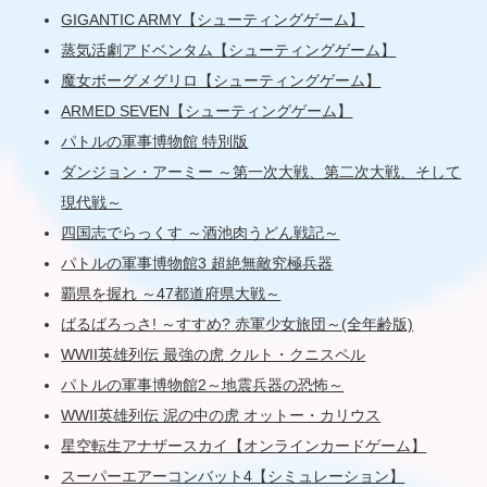
GIGANTIC ARMY【シューティングゲーム】
蒸気活劇アドベンタム【シューティングゲーム】
魔女ボーグメグリロ【シューティングゲーム】
ARMED SEVEN【シューティングゲーム】
パトルの軍事博物館 特別版
ダンジョン・アーミー ～第一次大戦、第二次大戦、そして
現代戦～
四国志でらっくす ～酒池肉うどん戦記～
パトルの軍事博物館3 超絶無敵究極兵器
覇県を握れ ～47都道府県大戦～
ばるばろっさ! ～すすめ? 赤軍少女旅団～(全年齢版)
WWII英雄列伝 最強の虎 クルト・クニスペル
パトルの軍事博物館2～地震兵器の恐怖～
WWII英雄列伝 泥の中の虎 オットー・カリウス
星空転生アナザースカイ【オンラインカードゲーム】
スーパーエアーコンバット4【シミュレーション】