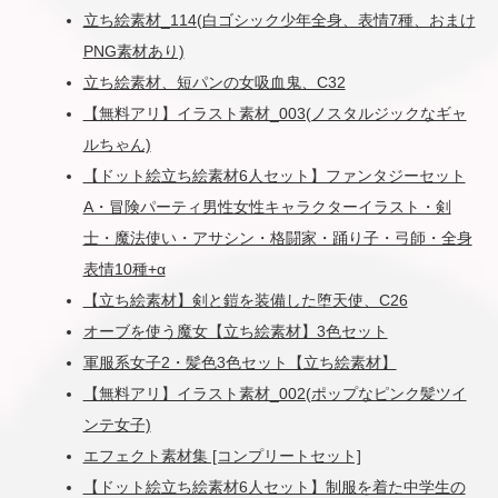
立ち絵素材_114(白ゴシック少年全身、表情7種、おまけ
PNG素材あり)
立ち絵素材、短パンの女吸血鬼、C32
【無料アリ】イラスト素材_003(ノスタルジックなギャ
ルちゃん)
【ドット絵立ち絵素材6人セット】ファンタジーセット
A・冒険パーティ男性女性キャラクターイラスト・剣
士・魔法使い・アサシン・格闘家・踊り子・弓師・全身
表情10種+α
【立ち絵素材】剣と鎧を装備した堕天使、C26
オーブを使う魔女【立ち絵素材】3色セット
軍服系女子2・髪色3色セット【立ち絵素材】
【無料アリ】イラスト素材_002(ポップなピンク髪ツイ
ンテ女子)
エフェクト素材集 [コンプリートセット]
【ドット絵立ち絵素材6人セット】制服を着た中学生の