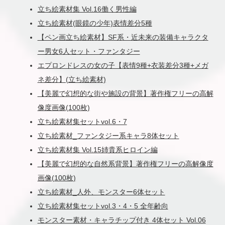
立ち絵素材集 Vol.16働く男性編
立ち絵素材(眼鏡の少年)表情差分5種
【ペン画立ち絵素材】SF系・近未来の装備キャラクタ
ー男女6人セット・ファンタジー
エプロンドレスの女の子【表情9種+衣装差分3種+メガ
ネ差分】(立ち絵素材)
【美麗で幻想的な街や施設の背景】著作権フリーの高解
像度画像(100枚)
立ち絵素材集セットvol.6・7
立ち絵素材_ファンタジー系キャラ8体セット
立ち絵素材集 Vol.15姉貴系ヒロイン編
【美麗で幻想的な自然系背景】著作権フリーの高解像度
画像(100枚)
立ち絵素材_人外、モンスター6体セット
立ち絵素材集セットvol.3・4・5 全年齢向
モンスター素材・キャラチップ付き 4体セット Vol.06