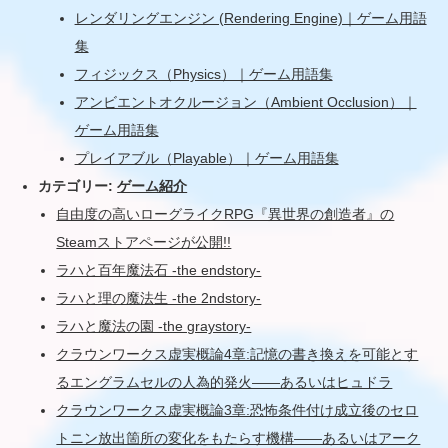
レンダリングエンジン (Rendering Engine)｜ゲーム用語
集
フィジックス（Physics）｜ゲーム用語集
アンビエントオクルージョン（Ambient Occlusion）｜
ゲーム用語集
プレイアブル（Playable）｜ゲーム用語集
カテゴリー:
ゲーム紹介
自由度の高いローグライクRPG『異世界の創造者』の
Steamストアページが公開!!
ラハと百年魔法石 -the endstory-
ラハと理の魔法生 -the 2ndstory-
ラハと魔法の園 -the graystory-
クラウンワークス虚実概論4章:記憶の書き換えを可能とす
るエングラムセルの人為的発火――あるいはヒュドラ
クラウンワークス虚実概論3章:恐怖条件付け成立後のセロ
トニン放出箇所の変化をもたらす機構――あるいはアーク