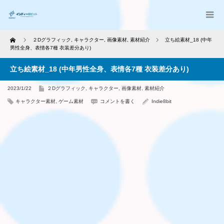
Home
２Dグラフィック
,
キャラクター
,
画像素材
,
素材紹介
立ち絵素材_18 (中年
男性全身、表情各7種 衣装差分あり)
立ち絵素材_18 (中年男性全身、表情各7種 衣装差分あり)
2023/1/22
２Dグラフィック
,
キャラクター
,
画像素材
,
素材紹介
キャラクター素材
,
ゲーム素材
コメントを書く
Indie8bit