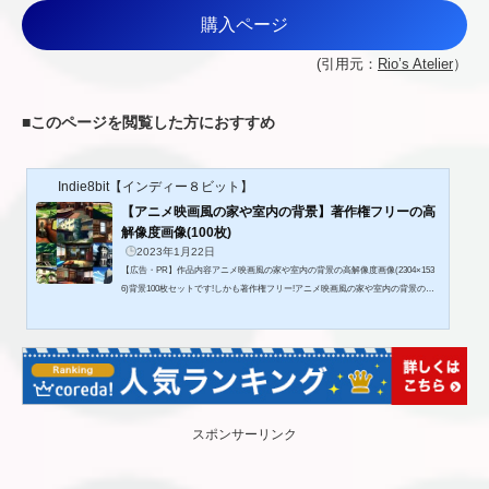
購入ページ
(引用元：
Rio’s Atelier
）
■
このページを閲覧した方におすすめ
Indie8bit【インディー８ビット】
【アニメ映画風の家や室内の背景】著作権フリーの高
解像度画像(100枚)
2023年1月22日
【広告・PR】作品内容アニメ映画風の家や室内の背景の高解像度画像(2304×153
6)背景100枚セットです!しかも著作権フリー!アニメ映画風の家や室内の背景の高
解像度画像(2304×1536)背景100枚セットです!しかも著作権フリー!背景には以下の
ように色々なシーンが含まれています。アパート、マンション、団地、一軒家、
豪邸、リビング、寝室、風呂、トイレ、洗面所、キッチン、廊下、庭、書斎、屋
根裏部屋、ベランダ、倉庫、物置、玄関、階段、裏口。ゲームや漫画、ホームペ
ージなどに是非ご活用ください!※全て著作権フリーのためお好きな用...
スポンサーリンク