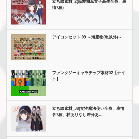
立ち絵素材_2(黒髪和風女子高生全身、表
情7種)
アイコンセット 09 ～海産物(魚以外)～
ファンタジーキャラチップ素材02【ナイ
ト】
立ち絵素材_38(女性魔法使い全身、表情
各7種、杖ありなし差分あ…