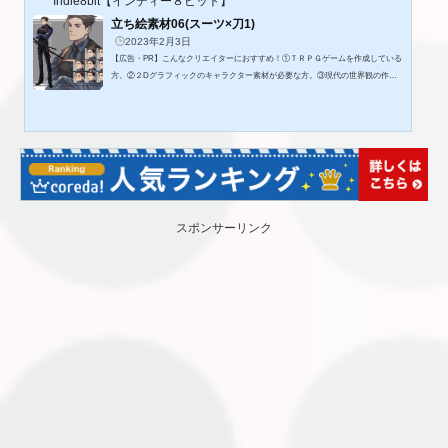
Indie8bit【インディー８ビット】
立ち絵素材06(スーツ×刀1)
2023年2月3日
【広告・PR】こんなクリエイターにおすすめ！①ＴＲＰＧゲームを作成している
方。②２Dグラフィックのキャラクター素材が必要な方。③現代の世界観の作品を
製作したい方。◎作品内容立ち絵素材06(スーム×刀1)ゲーム、TRPG、動画、アイ
コン等でお使いいただける立ち絵になっております。◆データ内容・全身立ち
絵・サイズ(1200×2400)・形式(透過済みPNG)・解像度(350dpi)・表情差分(8種)◆O
K・個人利用、ゲーム、動画、TRPG等への利用・有料ゲーム、動画の収益・ ト
リミング、反転、原形を留める加工◆NG・背景透過データをそのままSNSで公開
す...
スポンサーリンク