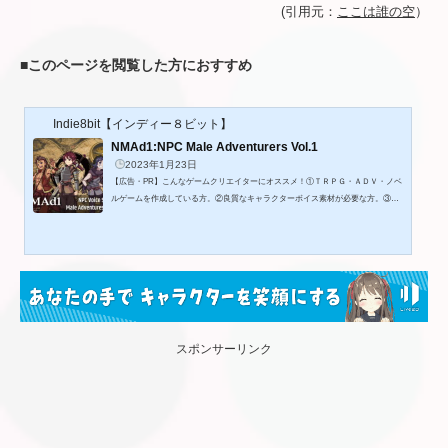
(引用元：
ここは誰の空
）
■
このページを閲覧した方におすすめ
Indie8bit【インディー８ビット】
NMAd1:NPC Male Adventurers Vol.1
2023年1月23日
【広告・PR】こんなゲームクリエイターにオススメ！①ＴＲＰＧ・ＡＤＶ・ノベ
ルゲームを作成している方。②良質なキャラクターボイス素材が必要な方。③フ
ァンタジーの世界観の作品を製作したい方。◎作品内容ファンタジー世界の男性
冒険者をイメージした12キャラクターのNPCボイスシリーズです!この製品はゲー
ムのNPCキャラクターのボイスに着目し、会話シーンやイベントシーンでのNPC
キャラクターの反応や動作をイメージして収録したボイス素材集です。1キャラク
ターあたり10個のボイス、合計120個の音声ファイルが収録されています。■12...
スポンサーリンク