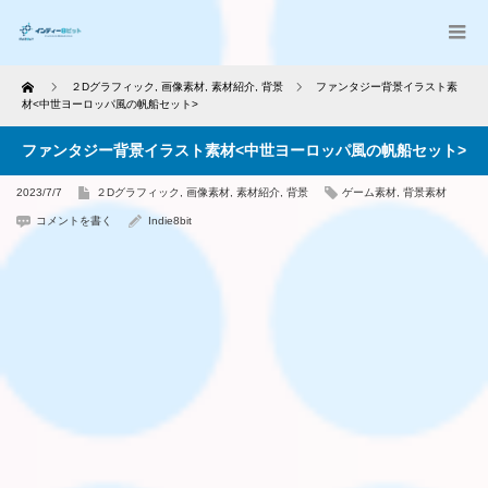
Home
２Dグラフィック
,
画像素材
,
素材紹介
,
背景
ファンタジー背景イラスト素
材<中世ヨーロッパ風の帆船セット>
ファンタジー背景イラスト素材<中世ヨーロッパ風の帆船セット>
2023/7/7
２Dグラフィック
,
画像素材
,
素材紹介
,
背景
ゲーム素材
,
背景素材
コメントを書く
Indie8bit