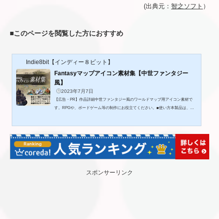
(出典元：
智之ソフト
）
■
このページを閲覧した方におすすめ
Indie8bit【インディー８ビット】
Fantasyマップアイコン素材集【中世ファンタジー
風】
2023年7月7日
【広告・PR】作品詳細中世ファンタジー風のワールドマップ用アイコン素材で
す。RPGや、ボードゲーム等の制作にお役立てください。■使い方本製品は、利
用規約への同意を条件に、自由にお使いいただけます。加工OK、商用OK、成人
向けOK、印刷物OK、作者表記は任意です。■利用規約・本製品に収録された画像
をそのまま、加工後、またはトレース後に、素材として販売または配布する行為
を禁止します。・本製品を利用したことで、ユーザーに不利益が生じても、当方
では責任を負わないものとします。こんなゲームクリエイターにおすすめ‼①Ｒ
Ｐ...
スポンサーリンク