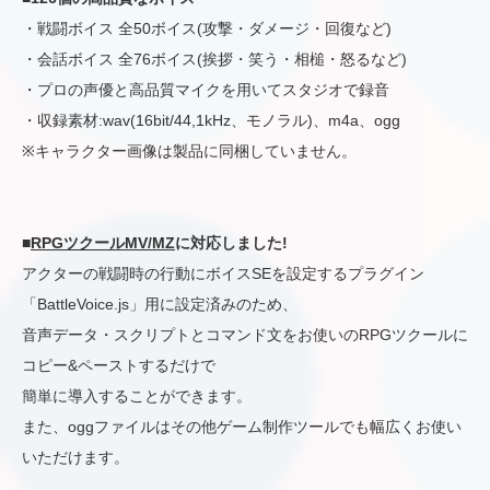
・戦闘ボイス 全50ボイス(攻撃・ダメージ・回復など)
・会話ボイス 全76ボイス(挨拶・笑う・相槌・怒るなど)
・プロの声優と高品質マイクを用いてスタジオで録音
・収録素材:wav(16bit/44,1kHz、モノラル)、m4a、ogg
※キャラクター画像は製品に同梱していません。
■
RPGツクールMV/MZ
に対応しました!
アクターの戦闘時の行動にボイスSEを設定するプラグイン
「BattleVoice.js」用に設定済みのため、
音声データ・スクリプトとコマンド文をお使いのRPGツクールに
コピー&ペーストするだけで
簡単に導入することができます。
また、oggファイルはその他ゲーム制作ツールでも幅広くお使い
いただけます。