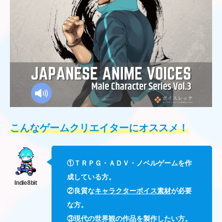
こんなゲームクリエイターにオススメ！
①ＴＲＰＧ・ＡＤＶ・ノベルゲームを作
成している方。
②良質な
キャラクターボイス素材
が必要
な方。
③現代の世界観の作品を製作したい方。