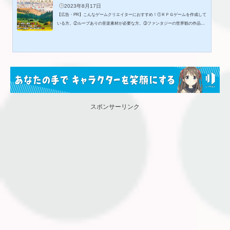
2023年8月17日
【広告・PR】こんなゲームクリエイターにおすすめ！①ＲＰＧゲームを作成して
いる方。②ループありの音楽素材が必要な方。③ファンタジーの世界観の作品を
製作したい方。古き良き王道RPG風のロイヤリティフリー素材集です。容量に優
しい1分前後(30秒～2分)の曲を43曲、短いMEを7曲収録しました(アレンジ違いを
含む)。◆一部曲に豪華音源版を追加しました(BGM33曲、ME7曲の計40曲。画像
や視聴でご確認ください)◇利用条件・商用利用、アダルト作品への使用可・ゲー
ムや動画など用途を問わず使用可・加工自由・クレジット表記、報告不要・加
工...
スポンサーリンク