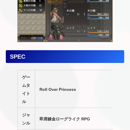
SPEC
ゲー
ムタ
Roll Over Princess
イト
ル
ジャ
即席錬金ローグライク RPG
ンル