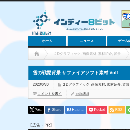
ホーム
ニュース
ゲーム
２Dグラフィック
,
画像素材
,
素材紹介
,
背景
雪の戦闘背景 サファイアソフト素材 Vol1
2023/6/30
２Dグラフィック
,
画像素材
,
素材紹介
,
背景
コメントを書く
Indie8bit
Post
Share
Hatena
Pocket
RSS
【広告・PR】