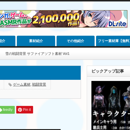
紹介
素材紹介
その他紹介
フリー素材庫【無料
雪の戦闘背景 サファイアソフト素材 Vol1
ピックアップ記事
ゲーム素材
,
戦闘背景
feedly
Pin it