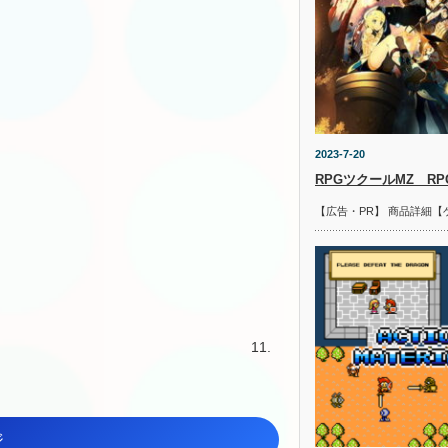
2023-7-20
RPGツクールMZ R
【広告・PR】 商品詳細【
11.
ジ