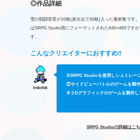
◎作品詳細
雪の戦闘背景が10枚(差分込で30枚)入った素材集で
はSRPG Studio用にフォーマットされた840×48
す。
こんなクリエイターにおすすめ‼
①SRPG Studioを使用しシュミレ
②サイドビューバトルのゲームを製
③２Dグラフィックのゲームを製作し
SRPG Studioの詳細は