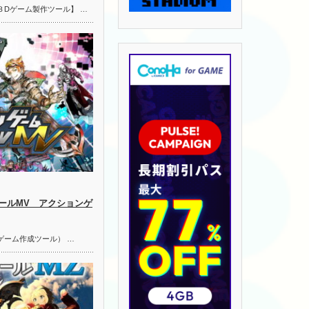
３Dゲーム製作ツール】 …
ールMV アクションゲ
ゲーム作成ツール） …