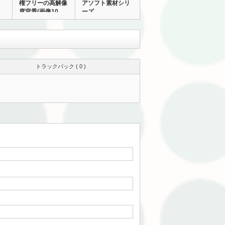
権フリーの高解像
アソフト素材シリ
度背景(画像10…
ーズ
トラックバック ( 0 )