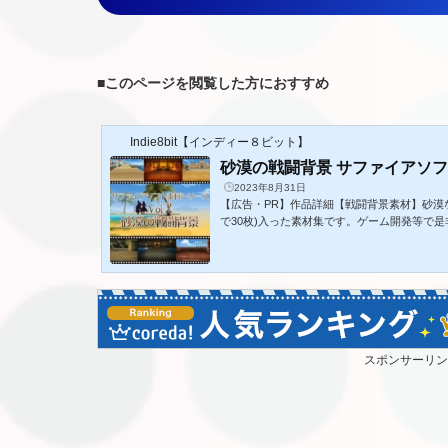
■
このページを閲覧した方におすすめ
Indie8bit【インディー８ビット】
砂漠の戦闘背景 サファイアソフト
2023年8月31日
【広告・PR】作品詳細【戦闘背景素材】砂漠な
で30枚)入った素材集です。ゲーム開発等で
SRPG Studio用にフォーマットされた840
もご利用いただけます。大きいサイズ(1680×
ゲームクリエイターにおすすめ！①SRPG St
RPGを作成している。②サイドビューバトル
Dグラフィックのゲームを製作している。SRPG 
リック！1. オアシス2. マグマ3. 炎...
スポンサーリン