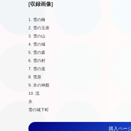
[収録画像]
1. 雪の橋
2. 雪の玉座
3. 雪の山
4. 雪の城
5. 雪の森
6. 雪の村
7. 雪の道
8. 雪原
9. 氷の神殿
10. 流
氷 
雪の城下町
購入ペー