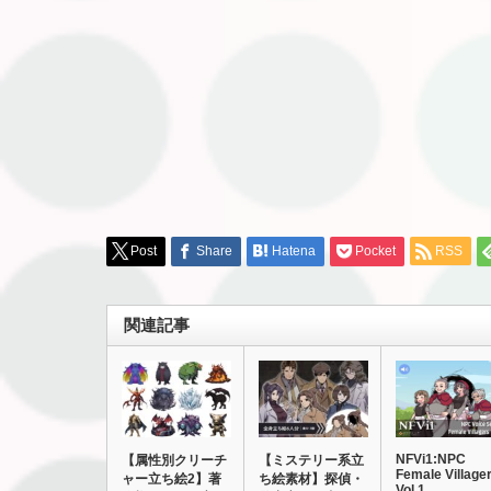
Post
Share
Hatena
Pocket
RSS
関連記事
NFVi1:NPC
【属性別クリーチ
【ミステリー系立
Female Village
ャー立ち絵2】著
ち絵素材】探偵・
Vol.1…