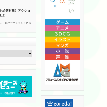
ト絵素材集】アクショ
.2
 レトロなアクションＲＰＧ