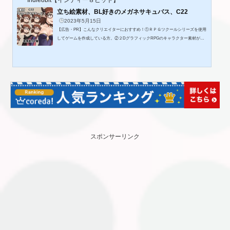
立ち絵素材、BL好きのメガネサキュバス、C22
2023年5月15日
【広告・PR】こんなクリエイターにおすすめ！①ＲＰＧツクールシリーズを使用
してゲームを作成している方。②２DグラフィックRPGのキャラクター素材が必
要な方。③ファンタジーの世界観の作品を製作したい方。◎作品内容ゲーム、動
画、TRPGなど自由に使える立ち絵素材、BL好きのメガネサキュバス、C22■全身
立ち絵 Lサイズ(1622×2688px)表情差分7枚■全身立ち絵 Mサイズ(590×978px)表情
差分7枚■RPGツクールシリーズで使いやすい、顔グラ表情差分7種1セット 144×
144サイズ(576×288px)■エネミーサイズ PNG画像FV用:1枚 SV用:1枚■レイヤー分
け...
スポンサーリンク