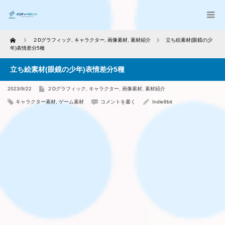
Home
２Dグラフィック
,
キャラクター
,
画像素材
,
素材紹介
立ち絵素材(眼鏡の少
年)表情差分5種
立ち絵素材(眼鏡の少年)表情差分5種
2023/9/22
２Dグラフィック
,
キャラクター
,
画像素材
,
素材紹介
キャラクター素材
,
ゲーム素材
コメントを書く
Indie8bit