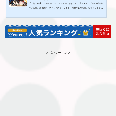
【広告・PR】こんなゲームクリエイターにおすすめ！①ＴＲＰＧゲームを作成し
ている方。②２Dグラフィックのキャラクター素材が必要な方。③ファンタジーの
世界観の作品を製作したい方。◎作品内容騎士・剣士風のエルフの立ち絵素材の3
点セットになります。TRPG、配信、ゲーム、動画、SNSアイコンなどご自由に
お使いください。設定等ご自由に決めていただければ嬉しいです。可愛がってや
ってください。【商品内容】サイズ:1338×1934pxファイル形式:背景透過PNG(zip
形式)セット内容:通常表情7種+エフェクト用表情7種 カラーバリエーション3...
スポンサーリンク