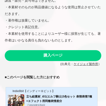
譲渡・販売・貸与等はできません。
・本素材そのものが商品価値になるような使用は禁止させていた
だきます。
・著作権は放棄していません。
・クレジット表記任意。
・本素材を使用することによりユーザー様に損害が生じても、著
作者はいかなる責任も負わないものとします。
購入ページ
(出典元：
ケイジェイ製作所
）
■
このページを閲覧した方におすすめ
Indie8bit【インディー８ビット】
立ち絵素材_t01(エルフ騎士)3色セット 表情表情7種
+エフェクト用同種表情差分
2023年5月6日