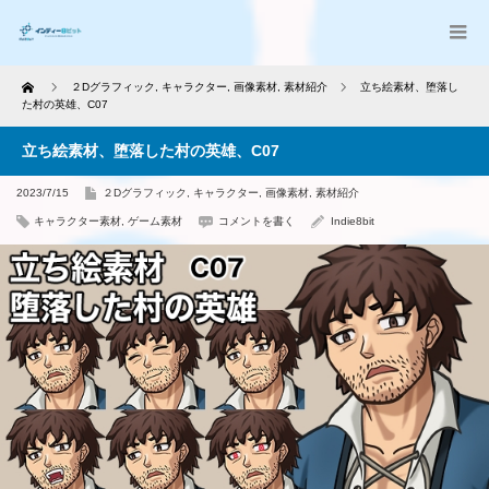
Home
２Dグラフィック
,
キャラクター
,
画像素材
,
素材紹介
立ち絵素材、堕落し
た村の英雄、C07
立ち絵素材、堕落した村の英雄、C07
2023/7/15
２Dグラフィック
,
キャラクター
,
画像素材
,
素材紹介
キャラクター素材
,
ゲーム素材
コメントを書く
Indie8bit