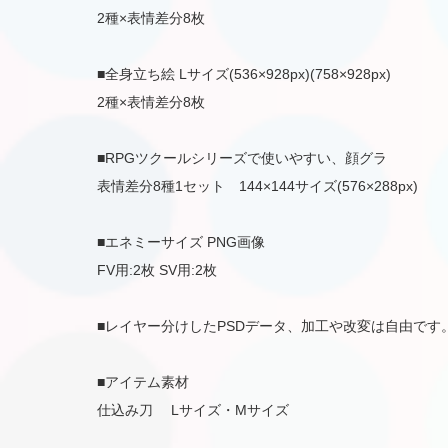
2種×表情差分8枚
■全身立ち絵 Lサイズ(536×928px)(758×928px)
2種×表情差分8枚
■RPGツクールシリーズで使いやすい、顔グラ
表情差分8種1セット 144×144サイズ(576×288px)
■エネミーサイズ PNG画像
FV用:2枚 SV用:2枚
■レイヤー分けしたPSDデータ、加工や改変は自由です
■アイテム素材
仕込み刀 Lサイズ・Mサイズ