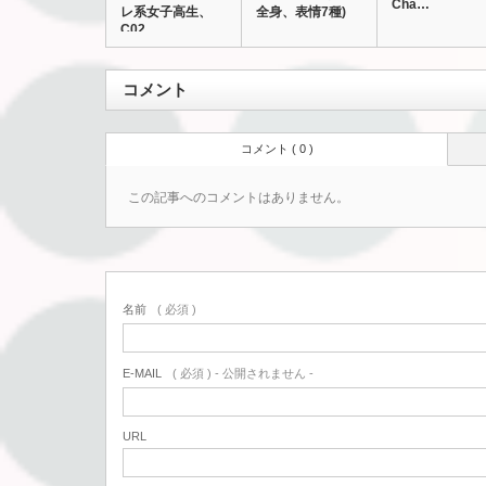
Cha…
レ系女子高生、
全身、表情7種)
C02
コメント
コメント ( 0 )
この記事へのコメントはありません。
名前
( 必須 )
E-MAIL
( 必須 ) - 公開されません -
URL