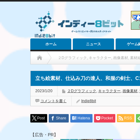
ホーム
ニュース
ゲーム
２Dグラフィック
,
キャラクター
,
画像素材
,
素材
立ち絵素材、仕込み刀の達人、和服の剣士、C1
2023/1/20
２Dグラフィック
,
キャラクター
,
画像素材
,
コメントを書く
Indie8bit
Post
Share
Hatena
Pocket
RSS
【広告・PR】