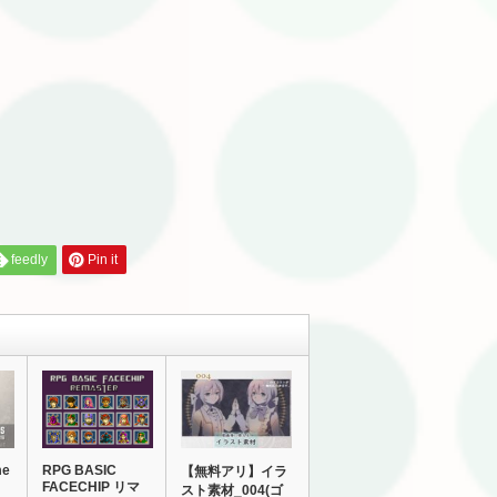
feedly
Pin it
me
RPG BASIC
【無料アリ】イラ
FACECHIP リマ
スト素材_004(ゴ