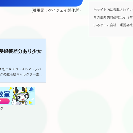
当サイト内に掲載されてい
(引用元：
ケイジェイ製作所
）
その他知的財産権はそれぞ
いるゲーム会社・運営会社
黒髪銀髪差分あり少女
！①ＴＲＰＧ・ＡＤＶ・ノベ
ックの立ち絵キャラクター素材
たい方。◎作品内容白ワンピー
分があります。■データ内容-
 - -【全身立ち絵】14枚(2508×3541px)【解
- - - - - - - - - - - - - -
- -...
ク