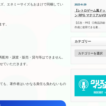
イズ、エネミーサイズもおまけで同梱してい
2023-6-29
【レトロゲーム風ドッ
ン RPG マテリアルVOL
【広告・PR】 ◎商品詳細
ます。
作成に使用できる素…
カテゴリー
カ
テ
で再配布・譲渡・販売・貸与等はできません。
ゴ
リ
せていただきます。
ー
ても、著作者はいかなる責任も負わないもの
ジ