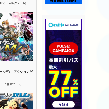
３Dゲーム製作ツール】 …
ールMV アクションゲ
ゲーム作成ツール） …