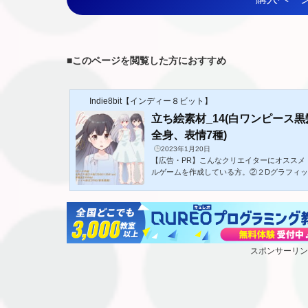
■
このページを閲覧した方におすすめ
Indie8bit【インディー８ビット】
立ち絵素材_14(白ワンピース
全身、表情7種)
2023年1月20日
【広告・PR】こんなクリエイターにオススメ
ルゲームを作成している方。②２Dグラフィ
が必要な方。③現代の世界観の作品を製作し
ス少女全身立ち絵素材です。黒髪と銀髪の色差
- - - - - - - - - - - - - - - - - - - - - - -
像度】350dpi【ファイル形式】PNG(背景透過)- - - - - - - 
- - - -利用規約- - - - - - - - - - - - - - - - - - - - - - - 
スポンサーリン