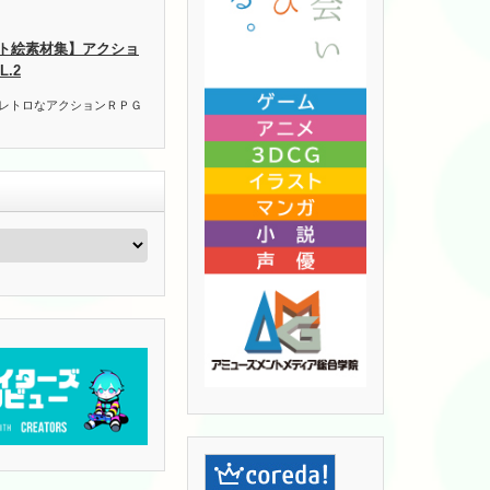
ト絵素材集】アクショ
.2
 レトロなアクションＲＰＧ