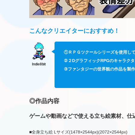
こんなクリエイターにおすすめ
！
①ＲＰＧツクールシリーズを使用し
②２DグラフィックRPGのキャラク
③ファンタジーの世界観の作品を製
◎作品内容
ゲームや動画などで使える立ち絵素材、仕込
■全身立ち絵 Lサイズ(1478×2544px)(2072×2544px)