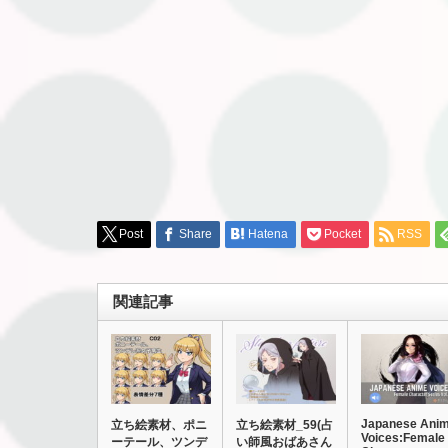
Post
Share
Hatena
Pocket
RSS
関連記事
Japanese Ani
立ち絵素材、ポニ
立ち絵素材_59(占
Voices:Female
ーテール、ツンデ
い師風おばあさん