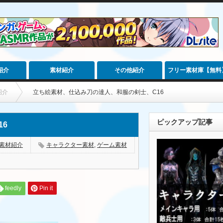
紹介
素材紹介
その他紹介
フリー素材庫【無料
紹介
立ち絵素材、仕込み刀の達人、和服の剣士、C16
ピックアップ記事
6
素材紹介
キャラクター素材
,
ゲーム素材
feedly
Pin it