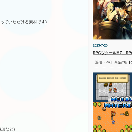
使っていただける素材です)
2023-7-20
RPGツクールMZ R
【広告・PR】 商品詳細【
)
加など)