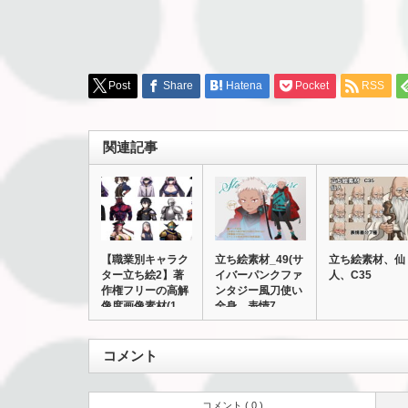
Post
Share
Hatena
Pocket
RSS
関連記事
【職業別キャラク
立ち絵素材_49(サ
立ち絵素材、仙
ター立ち絵2】著
イバーパンクファ
人、C35
作権フリーの高解
ンタジー風刀使い
像度画像素材(1…
全身、表情7…
コメント
コメント ( 0 )