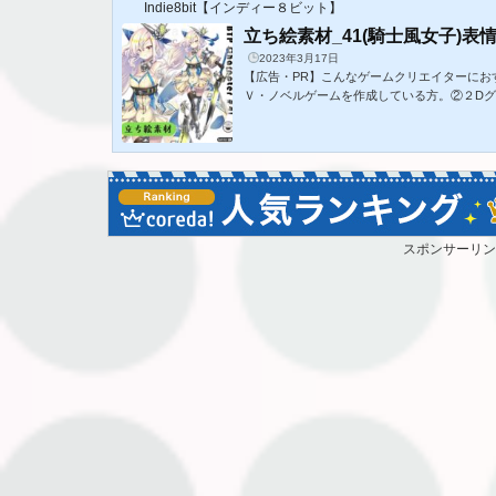
Indie8bit【インディー８ビット】
立ち絵素材_41(騎士風女子)表情
2023年3月17日
【広告・PR】こんなゲームクリエイターにお
Ｖ・ノベルゲームを作成している方。②２D
ター素材が必要な方。③ファンタジーの世界
品内容騎士風女子の立ち絵素材ですTRPG、配
コンなどご自由にお使いください。設定等ご
いです。可愛がってやってください。【商品内容】サ
ァイル形式:背景透過PNG(zip形式)セット内容
合わせ順】下記の順で画像を重ね合わ...
スポンサーリン