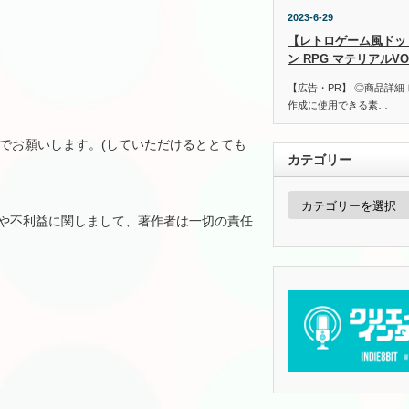
2023-6-29
【レトロゲーム風ドッ
ン RPG マテリアルVOL
【広告・PR】 ◎商品詳細
作成に使用できる素…
でお願いします。(していただけるととても
カテゴリー
カ
テ
や不利益に関しまして、著作者は一切の責任
ゴ
リ
ー