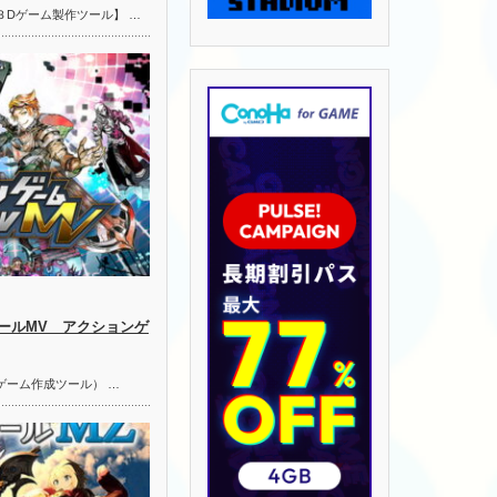
３Dゲーム製作ツール】 …
ールMV アクションゲ
ゲーム作成ツール） …