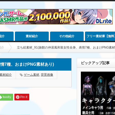
紹介
素材紹介
その他紹介
フリー素材庫【無料
紹介
立ち絵素材_91(旅館の仲居風和装女性全身、表情7種、おまけPNG素材
ピックアップ記事
情7種、おまけPNG素材あり)
素材紹介
ゲーム素材
,
背景画像
feedly
Pin it