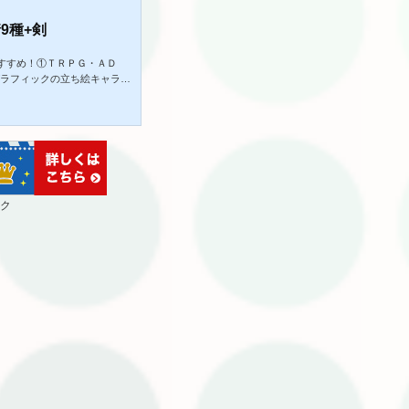
9種+剣
すすめ！①ＴＲＰＧ・ＡＤ
グラフィックの立ち絵キャラク
観の作品を製作したい方。◎作
信、ゲーム、動画、SNSアイ
自由に決めていただければ嬉し
イズ:1310×2000pxフ
:表情9種+剣計10枚【画像重ね
ク