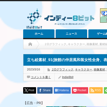
ホーム
ニュース
ゲーム
２Dグラフィック
,
キャラクター
,
画像素材
,
素材
立ち絵素材_91(旅館の仲居風和装女性全身、表
2023/3/16
２Dグラフィック
,
キャラクター
,
画像素材
,
コメントを書く
Indie8bit
Post
Share
Hatena
Pocket
RSS
【広告・PR】