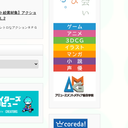
ト絵素材集】アクショ
.2
 レトロなアクションＲＰＧ