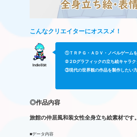
こんなクリエイターに
オススメ！
①ＴＲＰＧ・ＡＤＶ・ノベルゲーム
②２Dグラフィックの立ち絵キャラク
③現代の世界観の作品を製作したい
◎作品内容
旅館の仲居風和装女性全身立ち絵素材です
■データ内容