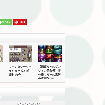
feedly
Pin it
ファンタジーキャ
【洞窟などのダン
ラクター 立ち絵
ジョン系背景】著
素材 教会
作権フリーの高解
像度画像(100…
トラックバック ( 0 )