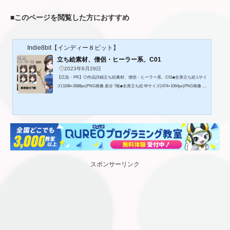
■
このページを閲覧した方におすすめ
Indie8bit【インディー８ビット】
立ち絵素材、僧侶・ヒーラー系、C01
2023年6月29日
【広告・PR】◎作品詳細立ち絵素材、僧侶・ヒーラー系、C01■全身立ち絵 Lサイ
ズ(1198×2688px)PNG画像 差分 7枚■全身立ち絵 Mサイズ(474×1064px)PNG画像 差
分 7枚■RPGツクールシリーズで使いやすい、顔グラ144×144サイズ(576×288px)P
NG画像 表情差分7種1セット■エネミーサイズ PNG画像FV用(136×310px) 1枚SV用
(96×218px) 1枚■レイヤー分けした未統合のPSDデータ、加工や改変は自由です。
■256色に軽量化した、全身立ち絵Mサイズ、顔グラサイズ、エネミーサイズも同
梱■オリジナル素材なのでRPGツクール以外でも使用できます。■利用規約・素...
スポンサーリンク