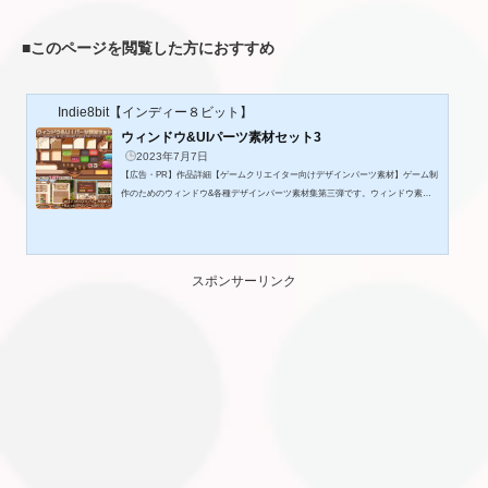
■
このページを閲覧した方におすすめ
Indie8bit【インディー８ビット】
ウィンドウ&UIパーツ素材セット3
2023年7月7日
【広告・PR】作品詳細【ゲームクリエイター向けデザインパーツ素材】ゲーム制
作のためのウィンドウ&各種デザインパーツ素材集第三弾です。ウィンドウ素材
は全てWOLF RPGエディターのお手軽ウィンドウに対応、少数ですがRPGツクー
ルMV用素材もあります(カスタマイズできるPSD付き)。バリエーション違い込み
で全157種類収録(32bitPNG形式)。全ての収録素材はサンプル画像よりご覧いただ
けます。購入前にご確認くださいませ。◆利用規約 ○個人商用年齢制限の有無問
スポンサーリンク
わずどのような作品にもお使いいただけます。ゲーム以外も可。 ○報告...