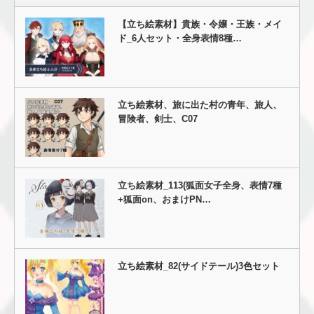
【立ち絵素材】貴族・令嬢・王族・メイ
ド_6人セット・全身表情8種…
立ち絵素材、旅に出た村の青年、旅人、
冒険者、剣士、C07
立ち絵素材_113(狐面女子全身、表情7種
+狐面on、おまけPN…
立ち絵素材_82(サイドテール)3色セット