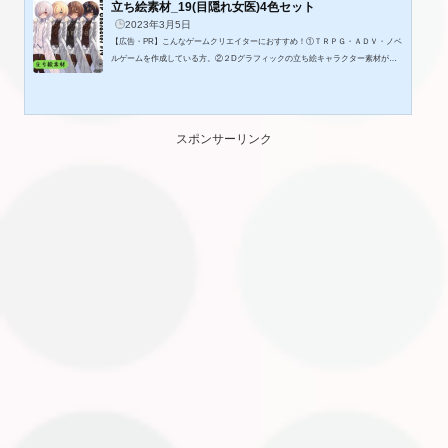
立ち絵素材_19(目隠れ女医)4色セット
2023年3月5日
【広告・PR】こんなゲームクリエイターにおすすめ！①ＴＲＰＧ・ＡＤＶ・ノベ
ルゲームを作成している方。②２Dグラフィックの立ち絵キャラクター素材が必
要な方。③現代の世界観の作品を製作したい方。◎作品内容目隠れ女医の立ち絵
素材(4色セット)ですTRPG、配信、ゲーム、動画、SNSアイコンなどご自由にお
使いください。設定等ご自由に決めていただければ嬉しいです。可愛がってやっ
てください。【商品内容】サイズ:826×2000pxファイル形式:背景透過PNG(zip形
スポンサーリンク
式)表情:10種カラー:4種計40枚【ご利用詳細】・どなたでもお使いいただけます...