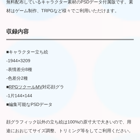
無料配布しているキャラクター素材のPSDデータ付属版です。素
材はゲーム制作、TRPGなど様々でご利用いただけます。
収録内容
■キャラクター立ち絵
-1944×3209
-表情差分8種
-色差分2種
■
RPGツクールMV
対応顔グラ
-1片144×144
■編集可能なPSDデータ
顔グラフィック以外の立ち絵は100%の原寸大で大きいので、用
途におおじてサイズ調整、トリミング等をしてご利用ください。