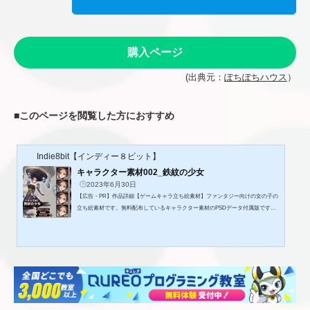
購入ページ
(出典元：
ぽちぽちハウス
）
■
このページを閲覧した方におすすめ
Indie8bit【インディー８ビット】
キャラクター素材002_鉄紋の少女
2023年6月30日
【広告・PR】作品詳細【ゲームキャラ立ち絵素材】ファンタジー向けの女の子の
立ち絵素材です。無料配布しているキャラクター素材のPSDデータ付属版です。
素材はゲーム制作、TRPGなど様々でご利用いただけます。収録内容■キャラクタ
ー立ち絵-2240×3198-表情差分8種-色差分2種■RPGツクールMV対応顔グラ-1片144
×144■編集可能なPSDデータ顔グラフィック以外の立ち絵は100%の原寸大で大き
いので、用途におおじてサイズ調整、トリミング等をしてご利用ください。フリ
ー版配布ページhttps://ci-en.net/creator/9057/article/605149詳細編集可...