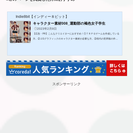
Indie8bit【インディー８ビット】
キャラクター素材008_運動部の褐色女子学生
2023年2月9日
【広告・PR】こんなクリエイターにおすすめ！①ＴＲＰＧゲームを作成している
方。②２Dグラフィックのキャラクター素材が必要な方。③現代の世界観の作品を
製作したい方。◎作品内容運動部っぽい褐色肌のキャラクターの立ち絵素材で
す。無料配布しているキャラクター素材のPSDデータ付属版です。素材はゲーム
制作、TRPGなど様々でご利用いただけます。収録内容■キャラクター立ち絵-193
2×3312-表情差分8種-色差分2種-スラックス差分-リボン差分-ブレザーなし差分■R
PGツクールMV対応顔グラ-1片144×144■編集可能なPSDデータ顔グラフィック以
外...
スポンサーリンク