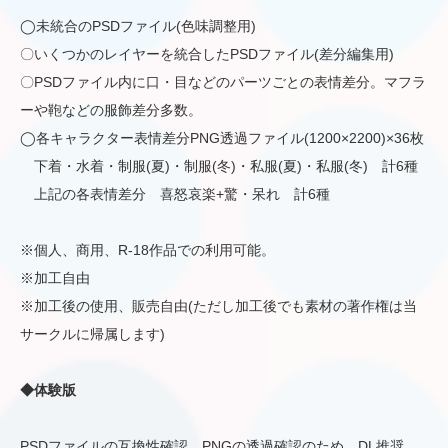
◯未統合のPSDファイル(色味調整用)
〇いくつかのレイヤーを統合したPSDファイル(差分編集用)
〇PSDファイル内に口・目などのパーツごとの表情差分。マフラ
ーや鞄などの服飾差分多数。
◯各キャラクター表情差分PNG透過ファイル(1200×2200)×36枚
下着・水着・制服(夏)・制服(冬)・私服(夏)・私服(冬) 計6種
上記の各表情差分 喜怒哀楽+驚・呆れ 計6種
※個人、商用、R-18作品での利用可能。
※加工自由
※加工後の使用、販売自由(ただし加工後でも素材の著作権は当
サークルに帰属します)
◆体験版
PSDファイルの互換性確認、PNGの透過確認のため、DL推奨。