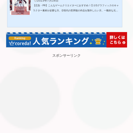
2023年7月16日
【広告・PR】こんなゲームクリエイターにおすすめ！①２Dグラフィックのキャ
ラクター素材が必要な方。➁現代の世界観の作品を製作したい方。一般的な元気
の良さそうな女子高生をイメージしました。ファイル内容女子高生立ち絵素材 1
200×2200pxの全身絵です。◯未統合のPSDファイル(色味調整用)〇いくつかのレ
イヤーを統合したPSDファイル(差分編集用)〇PSDファイル内に口・目などのパ
ーツごとの表情差分。マフラーや鞄などの服飾差分多数。◯各キャラクター表情
差分PNG透過ファイル(1200×2200)×36枚 下着・水着・制服(夏)・制服(冬)・私...
スポンサーリンク