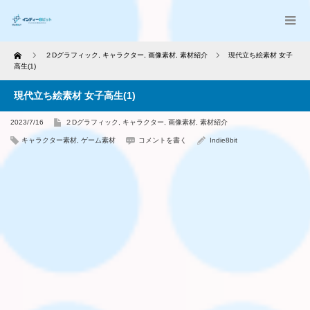
Home
２Dグラフィック
,
キャラクター
,
画像素材
,
素材紹介
現代立ち絵素材 女子
高生(1)
現代立ち絵素材 女子高生(1)
2023/7/16
２Dグラフィック
,
キャラクター
,
画像素材
,
素材紹介
キャラクター素材
,
ゲーム素材
コメントを書く
Indie8bit