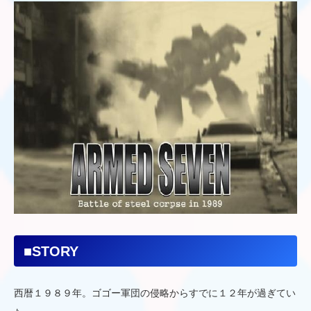
■STORY
西暦１９８９年。ゴゴー軍団の侵略からすでに１２年が過ぎてい