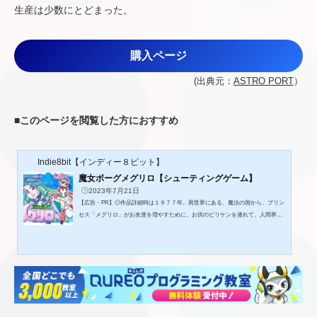
生産は少数にとどまった。
購入ページ
(出典元：
ASTRO PORT
）
■
このページを閲覧した方におすすめ
Indie8bit【インディー８ビット】
魔女ボーグメグリロ【シューティングゲーム】
2023年7月21日
【広告・PR】◎作品詳細時は１９７７年。異世界にある、魔法の国から、プリン
セス「メグリロ」がお友達を増やすために、お供のビリケンを連れて、人間界に
遊びにやってきました。ところが、バルカイザーを発明した天護博士と、ゴゴー
軍団のリリー大佐の戦いに巻き込まれて、死んでしまったからさあ大変。ビリケ
ンが慌てる一方、天護博士は実験材料が手に入ったので大喜び。メグリロはさっ
そく超電気科学研究所に運ばれて、改造手術を受けます。機械の体にバルカニウ
ムを埋め込んで、超兵器「サテライト」と、超電気魔法「トキトメワープ...