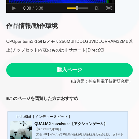
作品情報/動作環境
CPUpentium3-1GHzメモリ256MBHDD1GBVIDEOVRAM32MB以
上(チップセット内蔵のものは非サポート)DirectX9
購入ページ
(出典元：
神奈川電子技術研究所
）
■
このページを閲覧した方におすすめ
Indie8bit【インディー８ビット】
QUALIA2～evolve～【アクションゲーム】
2023年7月30日
【広告・PR】ゲーム内容22種類の進化を辿れ!進化と退化を繰り返し、あらゆる