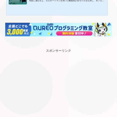
局面に適応せよ。セルオートマンを用いた離散的計算モデルを応用し、水アルゴ
リズムを実現。ヘックスセルの採用により、さらなる波の美しさを再現。セルオ
ートマンを用いた美しい動きは必見!!作品情報/動作環境CPUpentium3-1GHz・メ
モリ256MB・HDD1GBVIDEO・VRAM32MB以上(チップセット内蔵のものは非サ
ポート)DirectX9購入ページ(出典元：神奈川電子技術研究所）■このページを閲覧
した方におすすめ
スポンサーリンク