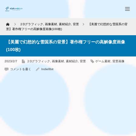
Home
２Dグラフィック
,
画像素材
,
素材紹介
,
背景
【美麗で幻想的な雪国系の背
景】著作権フリーの高解像度画像(100枚)
【美麗で幻想的な雪国系の背景】著作権フリーの高解像度画像
(100枚)
2023/2/7
２Dグラフィック
,
画像素材
,
素材紹介
,
背景
ゲーム素材
,
背景画像
コメントを書く
Indie8bit