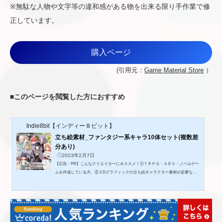
※無駄な人物や文字等の違和感がある物を出来る限り手作業で修
正しています。
購入ページ
(引用元：
Game Material Store
）
■
このページを閲覧した方におすすめ
Indie8bit【インディー８ビット】
立ち絵素材_ファンタジー系キャラ10体セット(複数差
分あり)
2023年2月7日
【広告・PR】こんなクリエイターにオススメ！①ＴＲＰＧ・ＡＤＶ・ノベルゲー
ムを作成している方。②２Dグラフィックの立ち絵キャラクター素材が必要な
方。③ファンタジーの世界観の作品を製作したい方。◎作品内容立ち絵素材_38,3
9,40,41,50,51,52,55,56,57のキャラ全身立ち絵素材をまとめた物になります。新規に
肌シャドーVarの差分がついています。■データ内容- - - - - - - - - - - - - - - - - - - - - -
- - - -【全身立ち絵】104枚(2508×3541px)【解像度】350dpi【ファイル形式】PNG
(背景透過)- - - - - - - - - - - - - - - - - - ...