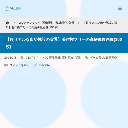
Home
２Dグラフィック
,
画像素材
,
素材紹介
,
背景
【超リアルな街や施設の背
景】著作権フリーの高解像度画像(100枚)
【超リアルな街や施設の背景】著作権フリーの高解像度画像(100
枚)
2023/1/8
２Dグラフィック
,
画像素材
,
素材紹介
,
背景
ゲーム素材
,
背景画像
コメントを書く
Indie8bit