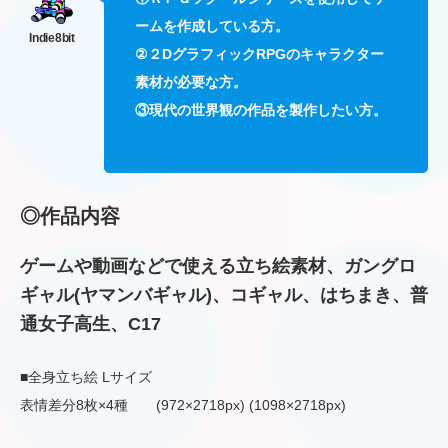
ームを作成している方。
②２DグラフィックRPGのキャラクター
素材が必要な方。
③現代の世界観の作品を製作したい方。
◎作品内容
ゲームや動画などで使える立ち絵素材、ガングロ
ギャル(ヤマンバギャル)、コギャル、はちまき、普
通女子高生、C17
■全身立ち絵 Lサイズ
表情差分8枚×4種 (972×2718px) (1098×2718px)