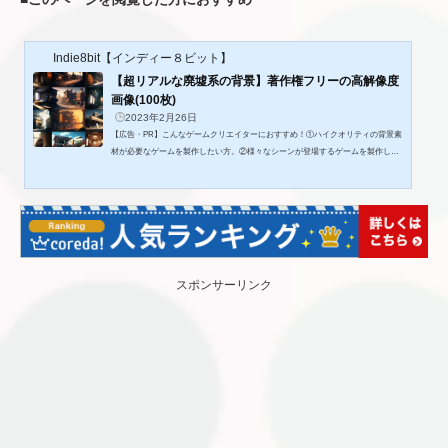
Indie8bit【インディー８ビット】
【超リアルな廃墟系の背景】著作権フリーの高解像度
画像(100枚)
2023年2月26日
【広告・PR】こんなゲームクリエイターにおすすめ！①ハイクオリティの背景素
材が必要なゲームを製作したい方。②様々なシーンが登場するゲームを製作した
い方。③ファンタジーの世界観のゲームを製作したい方。◎作品内容超リアルな
廃墟やポストアポカリプス系イラスト背景の高解像度画像(2304×1536)背景100枚
セットです!しかも著作権フリー!超リアルな廃墟やポストアポカリプス系イラスト
背景の高解像度画像(2304×1536)背景100枚セットです!しかも著作権フリー!背景に
は以下のように色々なシーンが含まれています。街、ビル、村、交差点...
スポンサーリンク