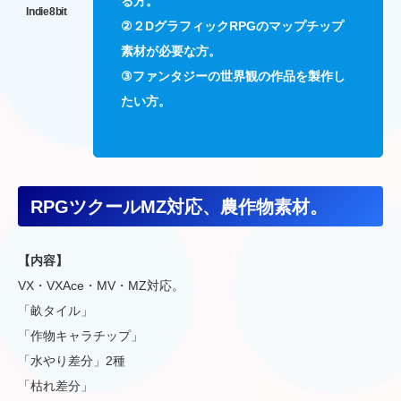
る方。
②２DグラフィックRPGの
マップチップ
素材
が必要な方。
③ファンタジーの世界観の作品を製作し
たい方。
RPGツクールMZ対応、農作物素材。
【内容】
VX・VXAce・MV・MZ対応。
「畝タイル」
「作物キャラチップ」
「水やり差分」2種
「枯れ差分」