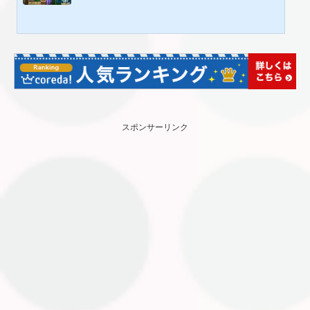
ファンタジーの世界観の作品を製作したい方。RPGツクールMZ対応、扉キャラ
チップ素材。【内容】MV・MZ対応。全190種以上収録。「大扉」44ファイル 61
種「エレベーター」2ファイル 6種「扉」11ファイル 127種「扉枠」1ファイ
ル 24種計58ファイルこの素材はゲーム製作やイラスト制作に使用出来る素材で
す。規格は「RPGツクールMV」「RPGツクールMZ」に準拠していますがそれ以
外のツー...
スポンサーリンク