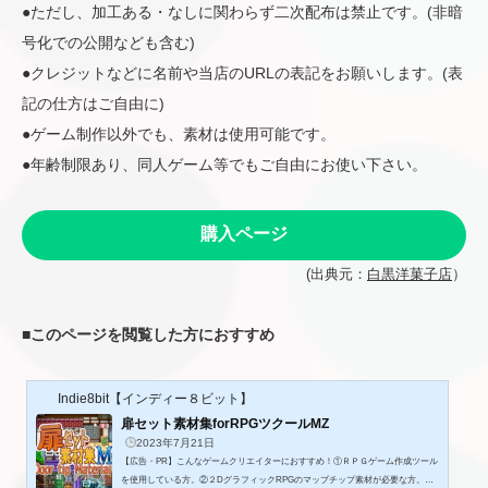
●ただし、加工ある・なしに関わらず二次配布は禁止です。(非暗
号化での公開なども含む)
●クレジットなどに名前や当店のURLの表記をお願いします。(表
記の仕方はご自由に)
●ゲーム制作以外でも、素材は使用可能です。
●年齢制限あり、同人ゲーム等でもご自由にお使い下さい。
購入ページ
(出典元：
白黒洋菓子店
）
■
このページを閲覧した方におすすめ
Indie8bit【インディー８ビット】
扉セット素材集forRPGツクールMZ
2023年7月21日
【広告・PR】こんなゲームクリエイターにおすすめ！①ＲＰＧゲーム作成ツール
を使用している方。②２DグラフィックRPGのマップチップ素材が必要な方。③