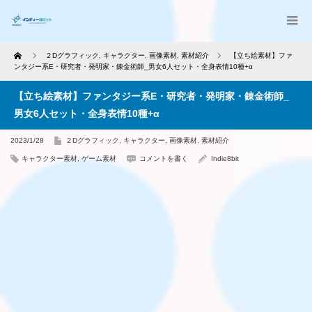
Home
２Dグラフィック
,
キャラクター
,
画像素材
,
素材紹介
【立ち絵素材】ファ
ンタジー系E・研究者・発明家・錬金術師_男女6人セット・全身表情10種+α
【立ち絵素材】ファンタジー系E・研究者・発明家・錬金術師_
男女6人セット・全身表情10種+α
2023/1/28
２Dグラフィック
,
キャラクター
,
画像素材
,
素材紹介
キャラクター素材
,
ゲーム素材
コメントを書く
Indie8bit