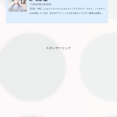
2023年1月28日
【広告・PR】こんなクリエイターにオススメ！①ＴＲＰＧ・ＡＤＶ・ノベルゲー
ムを作成している方。②２Dグラフィックの立ち絵キャラクター素材が必要な
方。③現代の世界観の作品を製作したい方。◎作品内容ショートカット女子高生
全身立ち絵素材です。制服、ジャージ、体操服衣装の3種も別売りであります。■
データ内容- - - - - - - - - - - - - - - - - - - - - - - - - -【全身立ち絵】7枚(2508×3541px)
【解像度】350dpi【ファイル形式】PNG(背景透過)- - - - - - - - - - - - - - - - - - - - - -
- - -利用規約- - - - - - - - - - - -...
スポンサーリンク