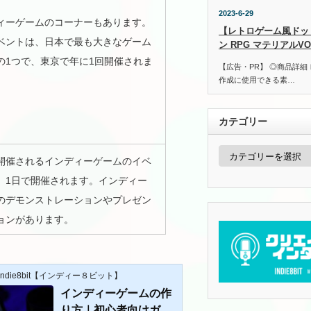
2023-6-29
ィーゲームのコーナーもあります。
【レトロゲーム風ドッ
ベントは、日本で最も大きなゲーム
ン RPG マテリアルVOL
の1つで、東京で年に1回開催されま
【広告・PR】 ◎商品詳細
作成に使用できる素…
カテゴリー
カ
開催されるインディーゲームのイベ
テ
ゴ
、1日で開催されます。インディー
リ
ー
のデモンストレーションやプレゼン
ョンがあります。
Indie8bit【インディー８ビット】
インディーゲームの作
り方｜初心者向けガイ