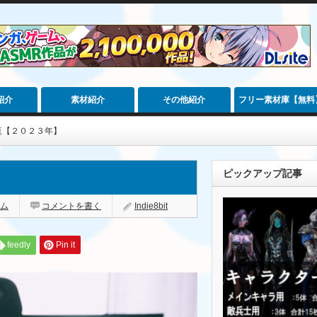
紹介
素材紹介
その他紹介
フリー素材庫【無料
覧【２０２３年】
ピックアップ記事
】
ム
コメントを書く
Indie8bit
feedly
Pin it