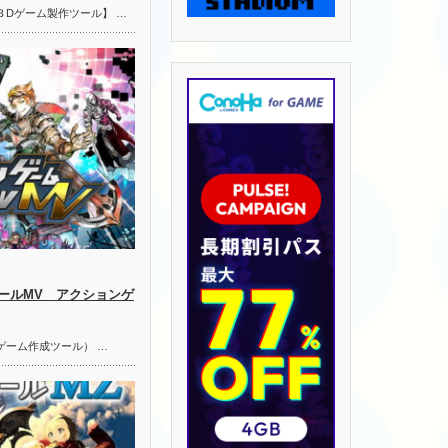
３Dゲーム製作ツール】 …
ールMV アクションゲ
ゲーム作成ツール） …