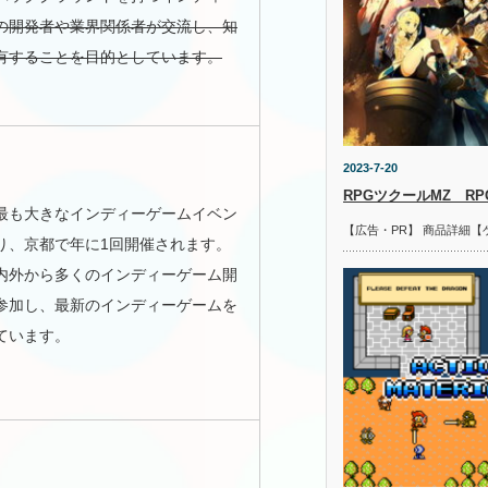
の開発者や業界関係者が交流し、知
有することを目的としています。
2023-7-20
RPGツクールMZ R
最も大きなインディーゲームイベン
【広告・PR】 商品詳細【
り、京都で年に1回開催されます。
内外から多くのインディーゲーム開
参加し、最新のインディーゲームを
ています。