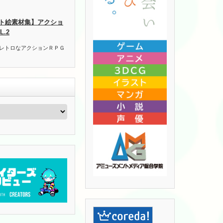
ト絵素材集】アクショ
.2
 レトロなアクションＲＰＧ