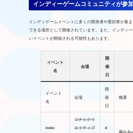
インディーゲームコミュニティが参
インディゲームイベントに多くの開発者や愛好家が集ま
できる場所として開催されています。また、インディー
いイベントが開催される可能性もあります。
開
イベント
会場
催
名
日
開
イベント
会場
催
概要
名
日
コナミクリ
Indie
エイティブ
4
異なる