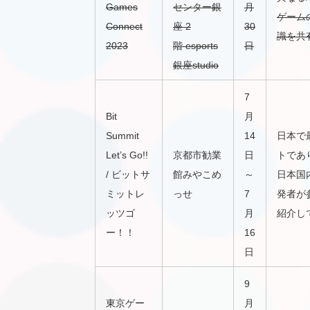
Games
センター銀
月
ゲーム
Connect
座 2
30
識を共
2023
階 esports
日
銀座studio
7
Bit
月
Summit
14
日本で
Let’s Go!!
京都市勧業
日
トであ
/ ビットサ
館みやこめ
～
日本国
ミットレ
っせ
7
発者が
ッツゴ
月
紹介し
ー！！
16
日
9
東京ゲー
月