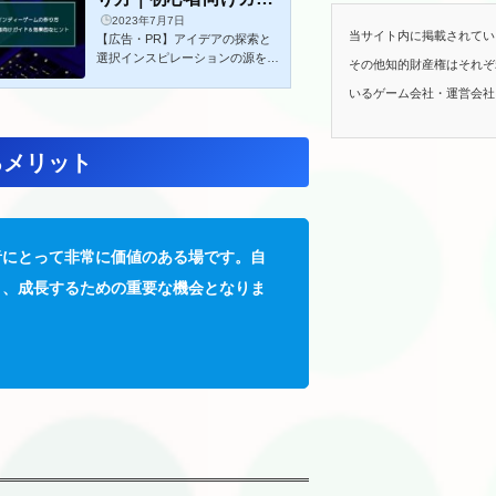
2023年7月7日
ド＆効果的なヒント
当サイト内に掲載されてい
【広告・PR】アイデアの探索と
選択インスピレーションの源を見
その他知的財産権はそれぞ
つける方法ゲーム制作において、
いるゲーム会社・運営会社
インスピレーションは重要な要素
です。インスピレーションを見つ
けましょう。ゲーム業界のトレン
ドや成功作品の調査：成功したイ
るメリット
ンディーゲームや注目されている
ジャンルのトレンドを調査し、そ
こからアイデアを得ることができ
ます。他のメディアやアートから
のインスピレーションの取得：映
者にとって非常に価値のある場です。自
画、音楽、アート、文学など、他
のメディアからインスピレーショ
き、成長するための重要な機会となりま
ンを受けて独自のアイデアを生み
出すことができます。個人的な経
験や趣味に基づいた...