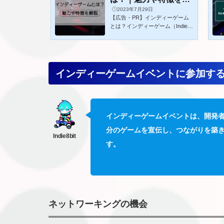
2023年7月29日
説
【広告・PR】インディーゲーム
とは？インディーゲーム（Indie G
ame）とは、独立系ゲーム開発者
や小規模なゲーム開発スタジオが
制作した、大手ゲームメーカーに
よるメジャーゲームとは異なる個
性豊かなゲームのことを指しま
インディーゲームイベントに参加す
す。インディーゲームは独自のア
イデアやスタイルを持ち、しばし
ばアート面やゲームプレイにおい
て斬新でオリジナリティに富んで
います。こうした特徴がゲーム業
インディーゲームイベントは、開発
界に新風を吹き込み、プレイヤー
たちに新たな体験を提供していま
分のゲームを宣伝し、つながりを築
す。インディーゲームは独自の個
す。
性と創造性により、ゲーム業界に
多くの魅力と特徴をも...
ネットワーキングの機会