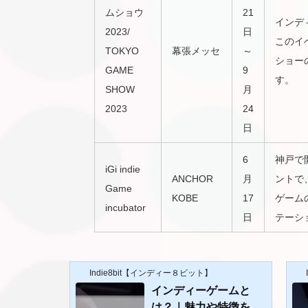
ムショウ
21
インデ
2023/
日
このイ
TOKYO
幕張メッセ
～
ショー
GAME
9
す。
SHOW
月
2023
24
日
6
神戸で
iGi indie
ANCHOR
月
ントで
Game
KOBE
17
ゲーム
incubator
日
テーシ
Indie8bit【インディー８ビット】
インディーゲームと
は？｜魅力や特徴を解