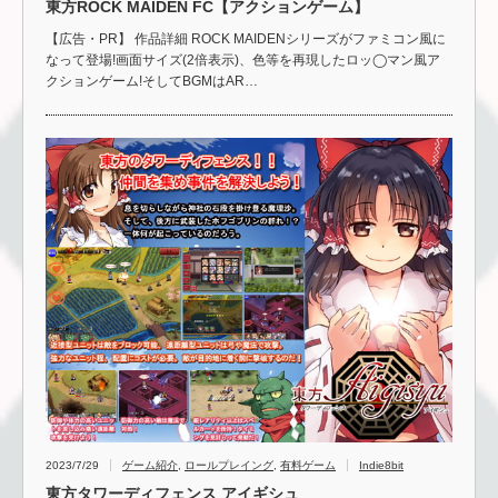
東方ROCK MAIDEN FC【アクションゲーム】
【広告・PR】 作品詳細 ROCK MAIDENシリーズがファミコン風に
なって登場!画面サイズ(2倍表示)、色等を再現したロッ◯マン風ア
クションゲーム!そしてBGMはAR…
2023/7/29
ゲーム紹介
,
ロールプレイング
,
有料ゲーム
Indie8bit
東方タワーディフェンス アイギシュ