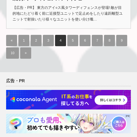
【広告・PR】 東方のアイ○ス風タワーディフェンスが登場! 敵が目
的地にたどり着く前に近接型ユニットで足止めをしたり遠距離型ユ
ニットで射抜いたり様々なユニットを使い分け殲…
«
1
2
3
4
5
6
7
8
9
10
»
広告・PR