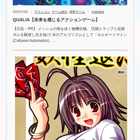
2023/7/30
アクション
,
ゲーム紹介
,
有料ゲーム
Indie8bit
QUALIA【未来を感じるアクションゲーム】
【広告・PR】 メッシュの海を泳ぐ無機生物。 圧縮トラップと拡散
ボムを駆使し生き抜け! 水のアルゴリズムとして「セルオートマトン
(Celluear Automaton)」…