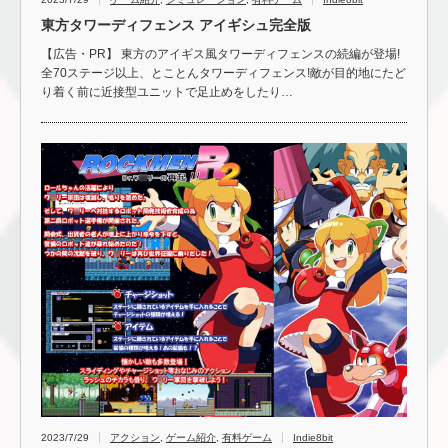
東方タワーディフェンス アイギシュ完全版
【広告・PR】 東方のアイギス風タワーディフェンスの続編が登場!
全70ステージ以上、とことんタワーディフェンス!敵が目的地にたど
り着く前に近接型ユニットで足止めをしたり…
2023/7/29
アクション
,
ゲーム紹介
,
有料ゲーム
Indie8bit