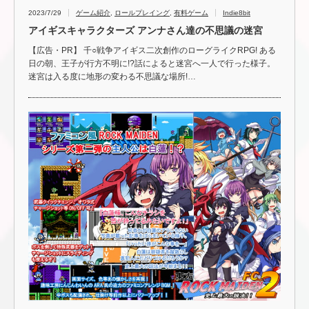
2023/7/29
ゲーム紹介
,
ロールプレイング
,
有料ゲーム
Indie8bit
アイギスキャラクターズ アンナさん達の不思議の迷宮
【広告・PR】 千○戦争アイギス二次創作のローグライクRPG! ある
日の朝、王子が行方不明に!?話によると迷宮へ一人で行った様子。
迷宮は入る度に地形の変わる不思議な場所!…