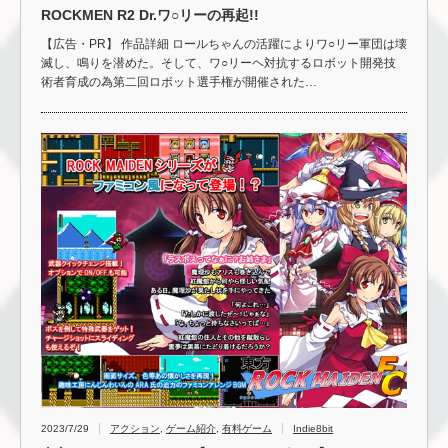
ROCKMEN R2 Dr.ワ○リーの再起!!
【広告・PR】 作品詳細 ロールちゃんの活躍によりワ○リー軍団は壊
滅し、鳴りを潜めた。そして、ワ○リーヘ対抗するロボット開発技
術者育成の為第二回ロボット選手権が開催された…
2023/7/29
アクション
,
ゲーム紹介
,
有料ゲーム
Indie8bit