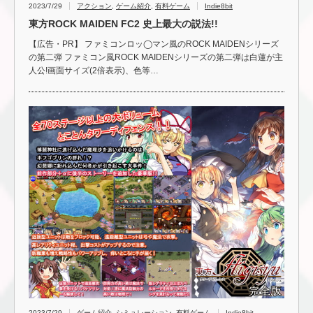
2023/7/29
アクション
,
ゲーム紹介
,
有料ゲーム
Indie8bit
東方ROCK MAIDEN FC2 史上最大の説法!!
【広告・PR】 ファミコンロッ◯マン風のROCK MAIDENシリーズ
の第二弾 ファミコン風ROCK MAIDENシリーズの第二弾は白蓮が主
人公!画面サイズ(2倍表示)、色等…
2023/7/29
ゲーム紹介
,
シミュレーション
,
有料ゲーム
Indie8bit