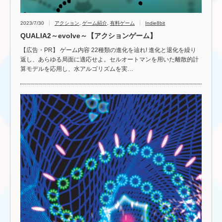
2023/7/30
アクション
,
ゲーム紹介
,
有料ゲーム
Indie8bit
QUALIA2～evolve～【アクションゲーム】
【広告・PR】 ゲーム内容 22種類の進化を辿れ! 進化と退化を繰り
返し、あらゆる局面に適応せよ。セルオートマンを用いた離散的計
算モデルを応用し、水アルゴリズムを実…