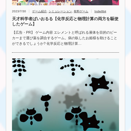
2023/7/30
ゲーム紹介
,
シミュレーション
,
有料ゲーム
Indie8bit
天才科学者ばいおるる【化学反応と物理計算の両方を駆使
したゲーム】
【広告・PR】 ゲーム内容 エレメントと呼ばれる液体を目的のビー
カーまで運び薬を調合するゲーム。病の臥したお姫様を助けること
ができるでしょうか? 化学反応と物理計算…