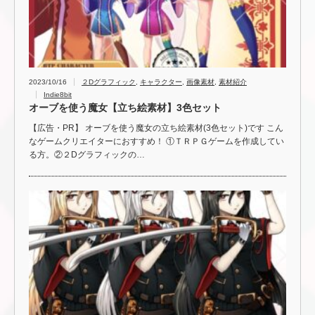
2023/10/16
２Dグラフィック
,
キャラクター
,
画像素材
,
素材紹介
Indie8bit
オーブを使う魔女【立ち絵素材】3色セット
【広告・PR】 オーブを使う魔女の立ち絵素材(3色セット)です こん
なゲームクリエイターにおすすめ！ ①ＴＲＰＧゲームを作成してい
る方。②２Dグラフィックの…