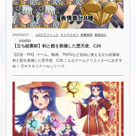
2023/10/17
２Dグラフィック
,
キャラクター
,
画像素材
,
素材紹介
Indie8bit
【立ち絵素材】剣と鎧を装備した堕天使、C26
【広告・PR】 ゲーム、動画、TRPGなど自由に使える立ち絵素材、
剣と鎧を装備した堕天使、C26 こんなゲームクリエイターにおすす
め！ ①ＲＰＧツクールシリーズ…