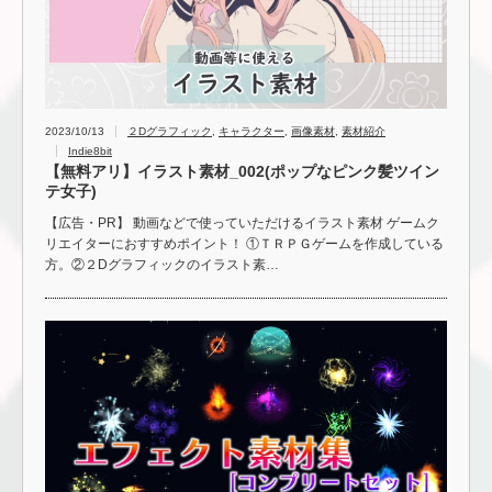
2023/10/13
２Dグラフィック
,
キャラクター
,
画像素材
,
素材紹介
Indie8bit
【無料アリ】イラスト素材_002(ポップなピンク髪ツイン
テ女子)
【広告・PR】 動画などで使っていただけるイラスト素材 ゲームク
リエイターにおすすめポイント！ ①ＴＲＰＧゲームを作成している
方。②２Dグラフィックのイラスト素…