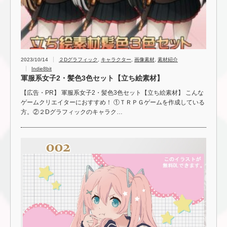
2023/10/14
２Dグラフィック
,
キャラクター
,
画像素材
,
素材紹介
Indie8bit
軍服系女子2・髪色3色セット【立ち絵素材】
【広告・PR】 軍服系女子2・髪色3色セット【立ち絵素材】 こんな
ゲームクリエイターにおすすめ！ ①ＴＲＰＧゲームを作成している
方。②２Dグラフィックのキャラク…