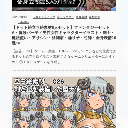
2023/10/18
２Dグラフィック
,
キャラクター
,
画像素材
,
素材紹介
Indie8bit
【ドット絵立ち絵素材6人セット】ファンタジーセット
A・冒険パーティ男性女性キャラクターイラスト・剣士・
魔法使い・アサシン・格闘家・踊り子・弓師・全身表情10
種+α
【広告・PR】 ゲーム・動画・TRPG・SNSアイコンなどで使用でき
るドット絵立ち絵イラスト素材 こんなゲームクリエイターにおすす
め！ ①ＴＲＰＧゲームを作成し…