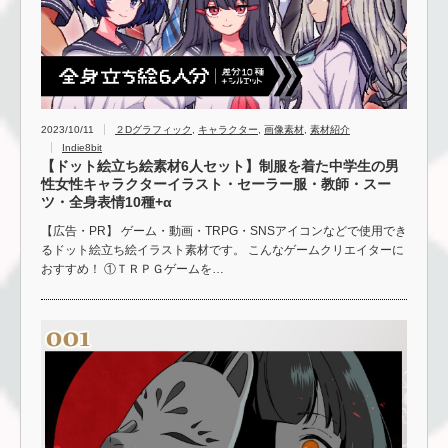
2023/10/11
２Dグラフィック
,
キャラクター
,
画像素材
,
素材紹介
Indie8bit
【ドット絵立ち絵素材6人セット】制服を着た中学生の男
性女性キャラクターイラスト・セーラー服・教師・スー
ツ・全身表情10種+α
【広告・PR】 ゲーム・動画・TRPG・SNSアイコンなどで使用でき
るドット絵立ち絵イラスト素材です。 こんなゲームクリエイターに
おすすめ！ ①ＴＲＰＧゲームを…