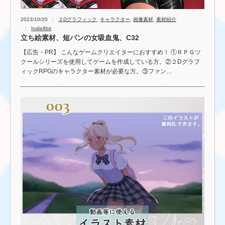
2023/10/20
２Dグラフィック
,
キャラクター
,
画像素材
,
素材紹介
Indie8bit
立ち絵素材、短パンの女吸血鬼、C32
【広告・PR】 こんなゲームクリエイターにおすすめ！ ①ＲＰＧツ
クールシリーズを使用してゲームを作成している方。②２Dグラフ
ィックRPGのキャラクター素材が必要な方。③ファン…