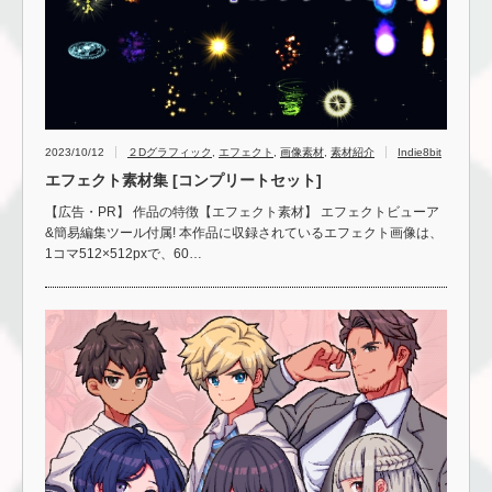
2023/10/12
２Dグラフィック
,
エフェクト
,
画像素材
,
素材紹介
Indie8bit
エフェクト素材集 [コンプリートセット]
【広告・PR】 作品の特徴【エフェクト素材】 エフェクトビューア
&簡易編集ツール付属! 本作品に収録されているエフェクト画像は、
1コマ512×512pxで、60…