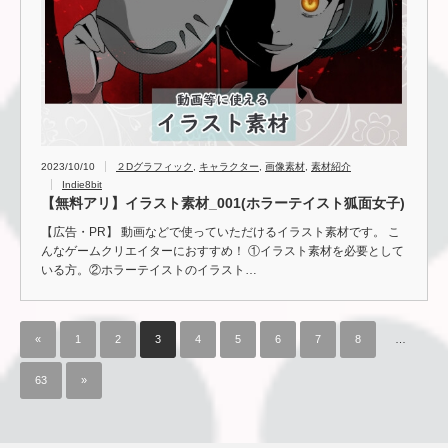
2023/10/10
２Dグラフィック
,
キャラクター
,
画像素材
,
素材紹介
Indie8bit
【無料アリ】イラスト素材_001(ホラーテイスト狐面女子)
【広告・PR】 動画などで使っていただけるイラスト素材です。 こ
んなゲームクリエイターにおすすめ！ ①イラスト素材を必要として
いる方。②ホラーテイストのイラスト…
«
1
2
3
4
5
6
7
8
…
63
»