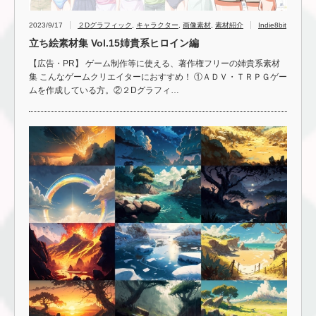
2023/9/17
２Dグラフィック
,
キャラクター
,
画像素材
,
素材紹介
Indie8bit
立ち絵素材集 Vol.15姉貴系ヒロイン編
【広告・PR】 ゲーム制作等に使える、著作権フリーの姉貴系素材
集 こんなゲームクリエイターにおすすめ！ ①ＡＤＶ・ＴＲＰＧゲー
ムを作成している方。②２Dグラフィ…