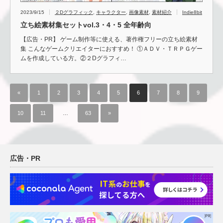
2023/9/15
２Dグラフィック
,
キャラクター
,
画像素材
,
素材紹介
Indie8bit
立ち絵素材集セットvol.3・4・5 全年齢向
【広告・PR】 ゲーム制作等に使える、著作権フリーの立ち絵素材
集 こんなゲームクリエイターにおすすめ！ ①ＡＤＶ・ＴＲＰＧゲー
ムを作成している方。②２Dグラフィ…
«
1
2
3
4
5
6
7
8
9
10
11
…
63
»
広告・PR