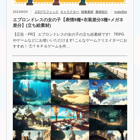
2023/9/20
２Dグラフィック
,
キャラクター
,
画像素材
,
素材紹介
Indie8bit
エプロンドレスの女の子【表情9種+衣装差分3種+メガネ
差分】(立ち絵素材)
【広告・PR】 エプロンドレスの女の子の立ち絵素材です! TRPG
やゲームなどにお使いいただけます! こんなゲームクリエイターにお
すすめ！ ①ＴＲＰＧゲームを作…