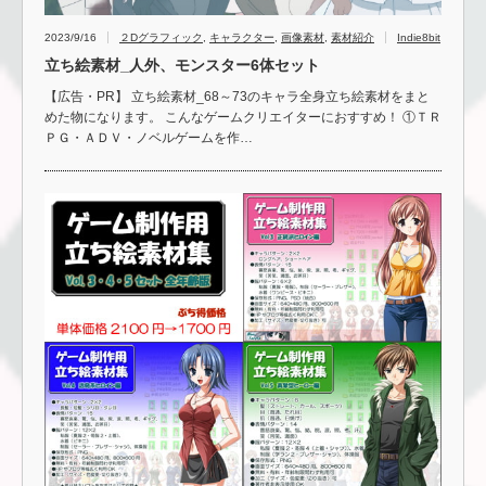
2023/9/16
２Dグラフィック
,
キャラクター
,
画像素材
,
素材紹介
Indie8bit
立ち絵素材_人外、モンスター6体セット
【広告・PR】 立ち絵素材_68～73のキャラ全身立ち絵素材をまと
めた物になります。 こんなゲームクリエイターにおすすめ！ ①ＴＲ
ＰＧ・ＡＤＶ・ノベルゲームを作…