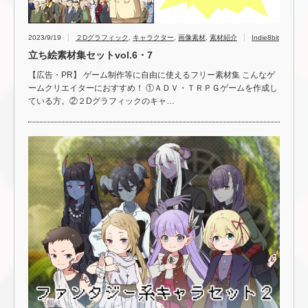
2023/9/19
２Dグラフィック
,
キャラクター
,
画像素材
,
素材紹介
Indie8bit
立ち絵素材集セットvol.6・7
【広告・PR】 ゲーム制作等に自由に使えるフリー素材集 こんなゲ
ームクリエイターにおすすめ！ ①ＡＤＶ・ＴＲＰＧゲームを作成し
ている方。②２Dグラフィックのキャ…