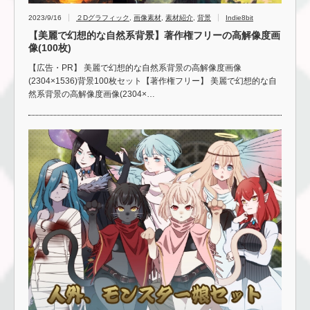
2023/9/16
２Dグラフィック
,
画像素材
,
素材紹介
,
背景
Indie8bit
【美麗で幻想的な自然系背景】著作権フリーの高解像度画
像(100枚)
【広告・PR】 美麗で幻想的な自然系背景の高解像度画像
(2304×1536)背景100枚セット【著作権フリー】 美麗で幻想的な自
然系背景の高解像度画像(2304×…