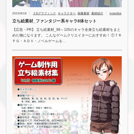
2023/9/18
２Dグラフィック
,
キャラクター
,
画像素材
,
素材紹介
Indie8bit
立ち絵素材_ファンタジー系キャラ8体セット
【広告・PR】 立ち絵素材_98～105のキャラ全身立ち絵素材をまと
めた物になります。 こんなゲームクリエイターにおすすめ！ ①ＴＲ
ＰＧ・ＡＤＶ・ノベルゲームを…