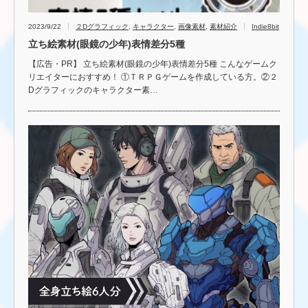
2023/9/22
２Dグラフィック
,
キャラクター
,
画像素材
,
素材紹介
Indie8bit
立ち絵素材(眼鏡の少年)表情差分5種
【広告・PR】 立ち絵素材(眼鏡の少年)表情差分5種 こんなゲームク
リエイターにおすすめ！ ①ＴＲＰＧゲームを作成している方。②２
Dグラフィックのキャラクター素…