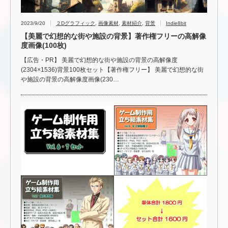
2023/9/20
２Dグラフィック
,
画像素材
,
素材紹介
,
背景
Indie8bit
【美麗で幻想的な街や施設の背景】著作権フリーの高解像
度画像(100枚)
【広告・PR】 美麗で幻想的な街や施設の背景の高解像度
(2304×1536)背景100枚セット【著作権フリー】 美麗で幻想的な街
や施設の背景の高解像度画像(230…