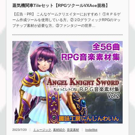
蒸気機関車Tileセット【RPGツクールVXAce規格】
【広告・PR】 こんなゲームクリエイターにおすすめ！ ①ＲＰＧゲ
ーム作成ツールを使用している方。②２DグラフィックRPGのマッ
プチップ素材が必要な方。③ファンタジーの世界…
2023/7/20
ミュージック
,
素材紹介
,
音楽素材
Indie8bit