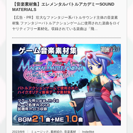
【音楽素材集】エレメンタルバトルアカデミーSOUND
MATERIALS
【広告・PR】 壮大なファンタジー系バトルサウンド主体の音楽素
材集 ファンタジーバトルアクションゲームに使用された楽曲をロイ
ヤリティフリー素材化。収録されている楽曲は「飛…
2023/8/6
ミュージック
,
素材紹介
,
音楽素材
Indie8bit