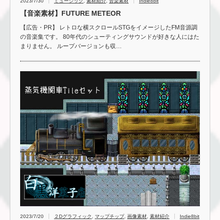
2023/7/30
ミュージック
,
素材紹介
,
音楽素材
Indie8bit
【音楽素材】FUTURE METEOR
【広告・PR】 レトロな横スクロールSTGをイメージしたFM音源調
の音楽集です。 80年代のシューティングサウンドが好きな人にはた
まりません。 ループバージョンも収…
2023/7/20
２Dグラフィック
,
マップチップ
,
画像素材
,
素材紹介
Indie8bit