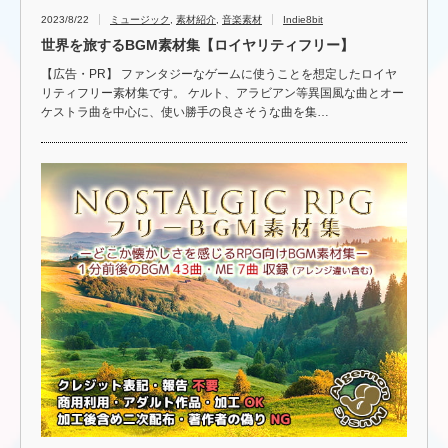
2023/8/22
ミュージック
,
素材紹介
,
音楽素材
Indie8bit
世界を旅するBGM素材集【ロイヤリティフリー】
【広告・PR】 ファンタジーなゲームに使うことを想定したロイヤ
リティフリー素材集です。 ケルト、アラビアン等異国風な曲とオー
ケストラ曲を中心に、使い勝手の良さそうな曲を集…