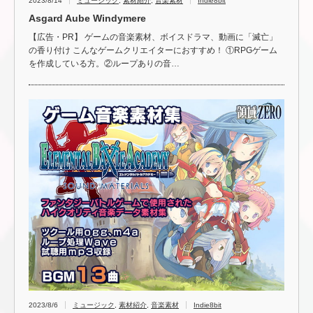
2023/8/14
ミュージック
,
素材紹介
,
音楽素材
Indie8bit
Asgard Aube Windymere
【広告・PR】 ゲームの音楽素材、ボイスドラマ、動画に「滅亡」
の香り付け こんなゲームクリエイターにおすすめ！ ①RPGゲーム
を作成している方。②ループありの音…
2023/8/6
ミュージック
,
素材紹介
,
音楽素材
Indie8bit