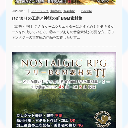
2023/9/16
ミュージック
,
素材紹介
,
音楽素材
Indie8bit
ひだまりの工房と神話の町 BGM素材集
【広告・PR】 こんなゲームクリエイターにおすすめ！ ①ＲＰＧゲ
ームを作成している方。②ループありの音楽素材が必要な方。③フ
ァンタジーの世界観の作品を製作したい方…