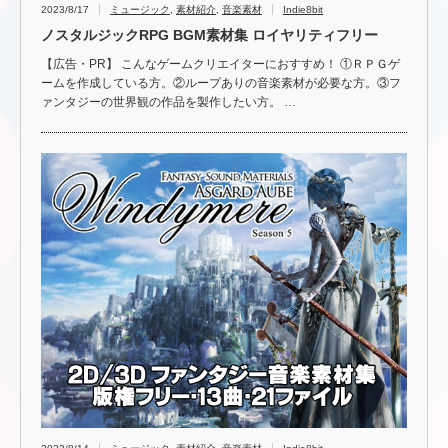
2023/8/17
ミュージック
,
素材紹介
,
音楽素材
Indie8bit
ノスタルジックRPG BGM素材集 ロイヤリティフリー
【広告・PR】 こんなゲームクリエイターにおすすめ！ ①ＲＰＧゲ
ームを作成している方。②ループありの音楽素材が必要な方。③フ
ァンタジーの世界観の作品を製作したい方。 …