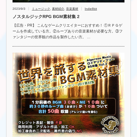
2023/9/3
ミュージック
,
素材紹介
,
音楽素材
Indie8bit
ノスタルジックRPG BGM素材集 2
【広告・PR】 こんなゲームクリエイターにおすすめ！ ①ＲＰＧゲ
ームを作成している方。②ループありの音楽素材が必要な方。③フ
ァンタジーの世界観の作品を製作したい方。 …