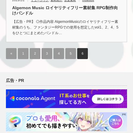
2023/1/2
ミュージック
,
素材紹介
,
音楽素材
Indie8bit
Algernon Music ロイヤリティフリー素材集 RPG制作向
けバンドル
【広告・PR】 ◎作品内容 AlgernonMusicのロイヤリティフリー素
材集のうち、ファンタジーRPGでの使用を想定したvol1、2、4、5
をひとつにまとめたバンドル…
«
1
2
3
4
5
6
広告・PR