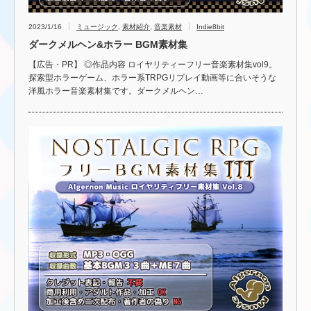
2023/1/16
ミュージック
,
素材紹介
,
音楽素材
Indie8bit
ダークメルヘン&ホラー BGM素材集
【広告・PR】 ◎作品内容 ロイヤリティーフリー音楽素材集vol9。
探索型ホラーゲーム、ホラー系TRPGリプレイ動画等に合いそうな
洋風ホラー音楽素材集です。ダークメルヘン…