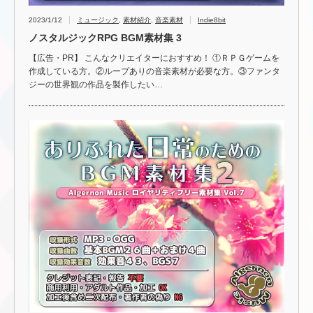
2023/1/12
ミュージック
,
素材紹介
,
音楽素材
Indie8bit
ノスタルジックRPG BGM素材集 3
【広告・PR】 こんなクリエイターにおすすめ！ ①ＲＰＧゲームを
作成している方。②ループありの音楽素材が必要な方。③ファンタ
ジーの世界観の作品を製作したい…