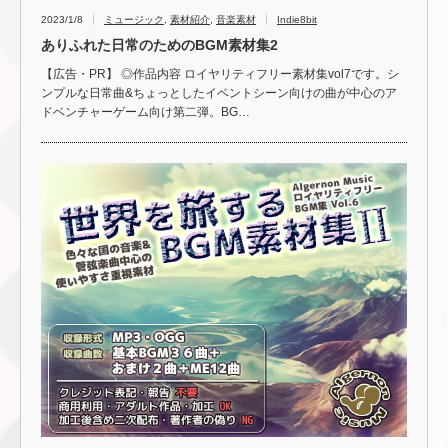
2023/1/8
ミュージック
,
素材紹介
,
音楽素材
Indie8bit
ありふれた日常のためのBGM素材集2
【広告・PR】 ◎作品内容 ロイヤリティフリー素材集vol7です。シ
ンプルな日常曲&ちょっとしたイベントシーン向けの曲が中心のア
ドベンチャーゲーム向け第二弾。BG…